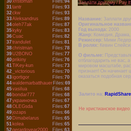
30
xristoman
Files:
94
Заплати другому / Pay I
31
tantr
Files:
93
32
ckw
Files:
93
33
Aleksandrus
Files:
89
Название:
Заплати дру
Оригинальное назван
34
oleh77ak
Files:
87
Год выхода:
2000
35
kyky
Files:
83
Жанр:
Комедия, Драма
36
Cuac
Files:
82
Режиссер:
Мими Ледер 
37
trandulet
Files:
81
В ролях:
Кевин Спейси,
38
christman
Files:
78
39
U2BONO
Files:
77
О фильме:
Представьте
40
prikiny
Files:
76
отблагодарить не вас, а
41
TiKey-kun
Files:
73
мировом масштабе, рас
признает! Он начинает 
42
_victorious
Files:
70
оказаться подобная се
43
igortigor
Files:
70
44
waldemarbatthauer
Files:
69
45
vasilua
Files:
68
Залито на:
RapidShare
46
bondar777
Files:
68
47
украиночка
Files:
67
48
OLEGsda
Files:
67
Не христианское видео
49
jozaps
Files:
66
50
Dimabelarus
Files:
65
51
kolea
Files:
65
52
gerardoyear2000
Files:
63