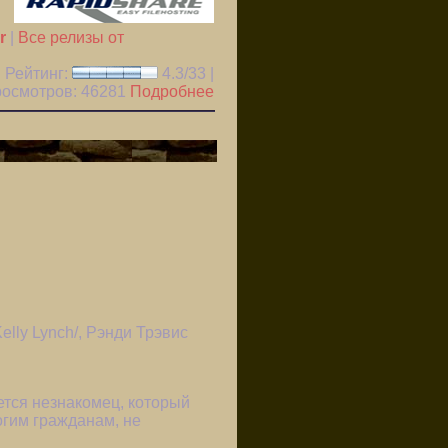
r
|
Все релизы от
Рейтинг:
4.3/33 |
Просмотров:
46281
Подробнее
elly Lynch/, Рэнди Трэвис
ется незнакомец, который
огим гражданам, не