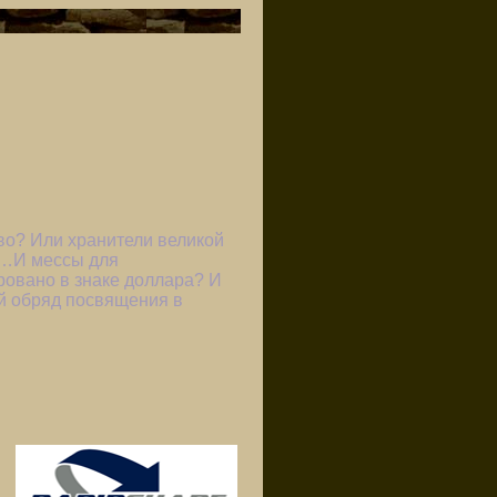
во? Или хранители великой
а…И мессы для
овано в знаке доллара? И
й обряд посвящения в