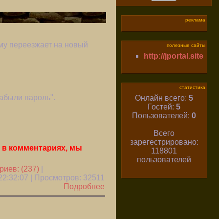
реклама
му переезжает на новый
полезные сайты
http://jportal.site
статистика
забыли пароль".
Онлайн всего:
5
Гостей:
5
Пользователей:
0
Всего
зарегестрировано:
 в комментариях, мы
118801
пользователей
иев: (237)
|
22:32:07 | Просмотров:
32511
Подробнее