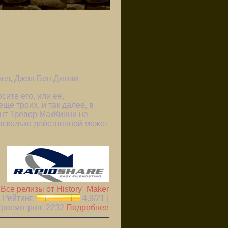
зел, Джон Бон Джови
ите его, или ее,
еще троих, и так далее, в
нт Тревор МакКинни не
асколько действенной может
|
Все релизы от History_Maker
Рейтинг:
4.9/21 |
 Просмотров:
2232
Подробнее