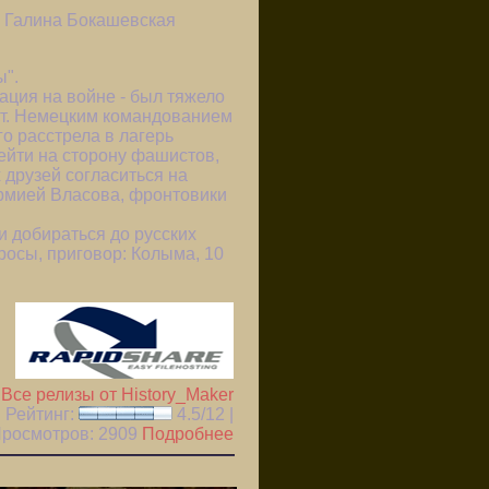
, Галина Бокашевская
ы".
ция на войне - был тяжело
ают. Немецким командованием
о расстрела в лагерь
ейти на сторону фашистов,
 друзей согласиться на
армией Власова, фронтовики
и добираться до русских
просы, приговор: Колыма, 10
|
Все релизы от History_Maker
Рейтинг:
4.5/12 |
 Просмотров:
2909
Подробнее