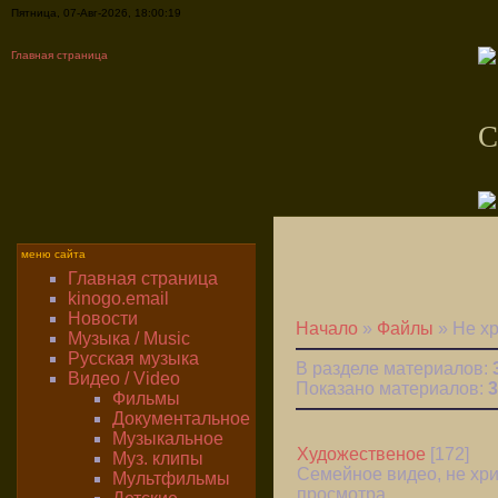
Пятница, 07-Авг-2026, 18:00:19
Главная страница
C
меню сайта
Главная страница
kinogo.email
Новости
Начало
»
Файлы
» Не х
Музыка / Music
Русская музыка
В разделе материалов:
Видео / Video
Показано материалов:
3
Фильмы
Документальное
Музыкальное
Художественое
[172]
Муз. клипы
Семейное видео, не хри
Мультфильмы
просмотра