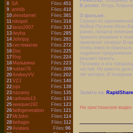
Режиссер:
Владимир Ф
8
SA
Files:
451
В ролях:
Игорь Лифанов
9
anhlib
Files:
410
10
alexstarnet
Files:
381
О фильме:
Сериал по одноименной
11
nikopol
Files:
318
Майор Пугачев Иван Ва
12
taras2007
Files:
313
ранен, попал в немецки
13
ileyha
Files:
285
принято решение о полн
14
Johnjoy
Files:
281
приезжает генерал Влас
15
систематик
Files:
272
чтобы вместе бороться 
16
Doc
Files:
225
подобное предложение -
17
Roy
Files:
224
решают бежать...
18
Мальвина
Files:
223
Пугачеву и его товарищ
19
ruslan76
Files:
209
частей. Но вместо долг
лет каторги. И позорное
20
AndreyVV
Files:
202
21
VZJ
Files:
140
22
jojo
Files:
139
23
nazarey
Files:
135
Залито на:
RapidShare
24
carlosito13
Files:
133
25
seequer192
Files:
123
Не христианское видео
26
faithgeneration
Files:
121
27
MrJohn
Files:
114
28
bellagio
Files:
112
29
Avatara
Files:
96