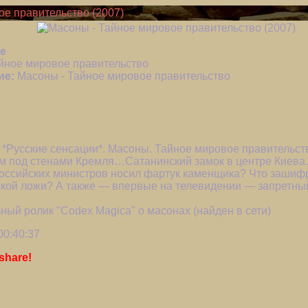
е правительство (2007)
е
йное мировое правительство
ие:
Масоны - Тайное мировое правительство
*Русские сенсации*. Масоны. Тайное мировое правительст
м под стенами Кремля…Сатанинский замок в центре Киев
ссийских министров носил фартук каменщика? Что зашифр
нской ложи? А также — впервые на телевидении — запретны
ный ролик "Codex Magica" о маcонax (найден в сети)
00:40:37
share!