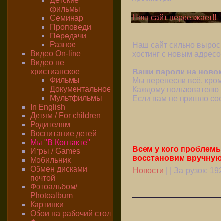
Детские
фильмы
Наш сайт переезжает!!
Семинар
Проповеди
Передачи
Разное
Наш сайт сильно вырос 
Видео On-line
хостинг с новым адрес
Видео не
христианское
Ваши пароли на новом
Фильмы
Мы перенесли всё, кро
Документальное
Каждому пользователю 
Мультфильмы
Если вам не пришло со
In English
Детям / For children
Родителям
Воспитание детей
Мы "В Контакте"
Всем у кого проблем
Игры / Games
восстановим вручную
Мобильник
Обмен дисками
Новости
| | Загрузок:
19
почтой
Фотоальбом/
Photoalbum
Картинки
Обои на рабочий стол