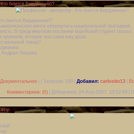
. Кто боится Вирджинию?
то боится Вирджинию?"
 американская мечта обернулась национальной трагедией.
висть. В предсмертном послании корейский студент сказал, ч
 оружием, которое она сама ему дала.
естрельный товар?
рджинии.
 Андрея Лошака.
Документальное
| | Загрузок:
189
|
Добавил:
carlosito13
|
Вс
Комментариев: (0)
| Добавлено: 24-Апр-2007, 10:52:49 |
VDRip
ский
нас