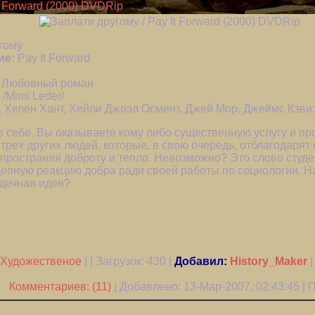
t Forward (2000) DVDRip
гому
ие:
Pay It Forward
, Любовный роман
/Mimi Leder/
 Хелен Хант, Хейли Джоэл Осмент, Джей Мор, Джеймс Кэви
 себе. Вы оказываете кому либо существенную услугу и прос
 трех других людей, которые, в свою очередь, отблагодарят 
пространяя доброту и тепло. Невозможно? Это слово студе
цепную реакцию добра ради своей работы по социологии. Н
рдечная идея?
Художественое
| | Загрузок:
430
|
Добавил:
History_Maker
Комментариев: (11)
| Добавлено: 13-Мар-2007, 02:43:45 |