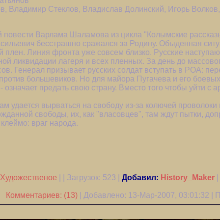
атьянов
, Владимир Стеклов, Владислав Долинский, Игорь Волков
 повести Варлама Шаламова из цикла "Колымские рассказ
сильевич бесстрашно сражался за Родину. Обыденная ситуа
й плен. Линия фронта уже совсем близко. Русские наступ
ой ликвидации лагеря и всех пленных. За день до массовог
ов. Генерал призывает русских солдат вступать в РОА: пер
против большевиков. Но для майора Пугачева и его боевых
 означает предать свою страну. Вместо того чтобы уйти с 
ам удается вырваться на свободу из-за колючей проволоки 
ожданной свободы, их, как "власовцев", там ждут пытки, до
 клеймо: враг народа.
Художественое
| | Загрузок:
523
|
Добавил:
History_Maker
Комментариев: (13)
| Добавлено: 13-Мар-2007, 03:01:32 |