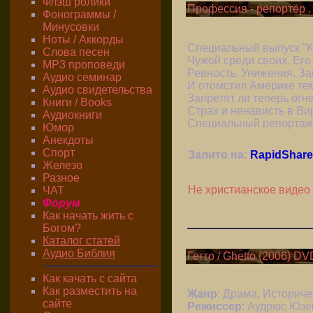
Флэш ролики
Профессия - репортёр 
Фонограммы /
Минусовки
Ноты / Аккорды
Специальный выпуск "К
Слова песен
Чужой среди своих. Его
MP3 проповеди
Ревность. Унижения. За
Аудио семинар
И отомстил Америке тем
Аудио свидетельства
Запретят ли теперь огн
Книги / Books
Страх и ненависть в Ви
Аудиокниги
Специальный репортаж
Юмор
Анекдоты
Спорт
Залито на:
RapidShare
Железо
Разное
Не христианское видео
ЧАТ
Форум
Как начать жить с
Богом?
Каталог статей
Аудио Библия
Гетто / Ghetto (2006) D
Как качать с сайта
Как разместить на
Жанр
: Драма, Историче
сайте
Режиссер
: Аудрюс Юзе