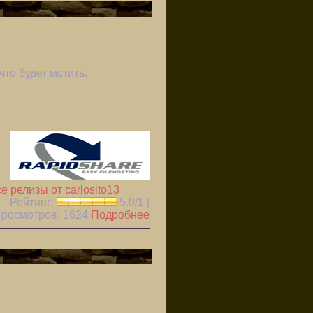
то будет мстить.
е релизы от carlosito13
Рейтинг:
5.0/1 |
 Просмотров:
1624
Подробнее