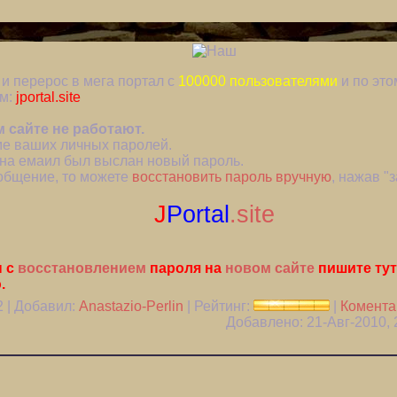
и перерос в мега портал с
100000 пользователями
и по это
ом:
jportal.site
 сайте не работают.
ме ваших личных паролей.
на емаил был выслан новый пароль.
общение, то можете
восстановить пароль вручную
, нажав "
J
Portal
.site
ы с
восстановлением
пароля на
новом сайте
пишите тут
.
2
| Добавил:
Anastazio-Perlin
| Рейтинг:
|
Коментар
Добавлено: 21-Авг-2010, 