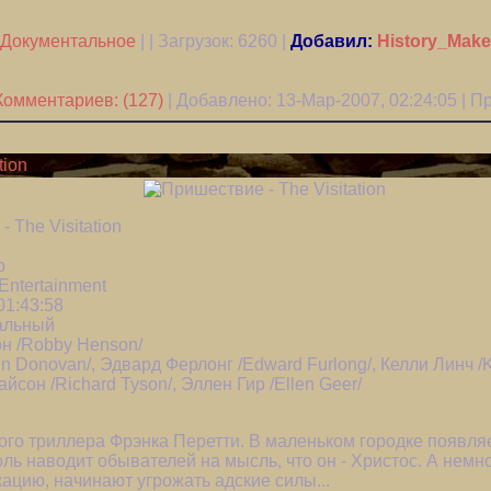
Документальное
| | Загрузок:
6260
|
Добавил:
History_Make
Комментариев: (127)
| Добавлено: 13-Мар-2007, 02:24:05 | 
tion
 The Visitation
р
ntertainment
01:43:58
альный
н /Robby Henson/
n Donovan/, Эдвард Ферлонг /Edward Furlong/, Келли Линч /K
айсон /Richard Tyson/, Эллен Гир /Ellen Geer/
го триллера Фрэнка Перетти. В маленьком городке появля
оль наводит обывателей на мысль, что он - Христос. А немн
цию, начинают угрожать адские силы...