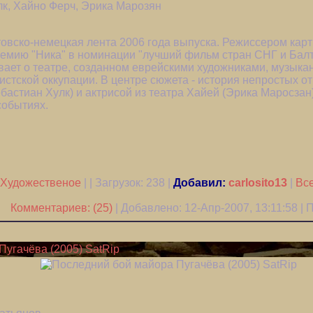
лк, Хайно Ферч, Эрика Марозян
итовско-немецкая лента 2006 года выпуска. Режиссером кар
ремию "Ника" в номинации "лучший фильм стран СНГ и Балт
вает о театре, созданном еврейскими художниками, музыка
истской оккупации. В центре сюжета - история непростых 
астиан Хулк) и актрисой из театра Хайей (Эрика Маросзан
событиях.
Художественое
| | Загрузок:
238
|
Добавил:
carlosito13
|
Все
Комментариев: (25)
| Добавлено: 12-Апр-2007, 13:11:58 |
угачёва (2005) SatRip