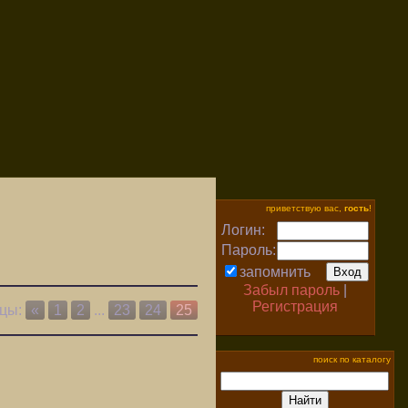
приветствую вас,
гость
!
Логин:
Пароль:
запомнить
Забыл пароль
|
Регистрация
цы:
«
1
2
...
23
24
25
поиск по каталогу