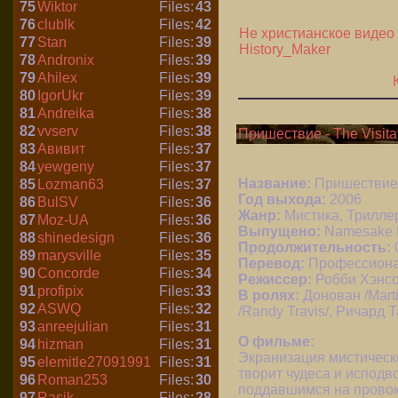
75
Wiktor
Files:
43
76
clublk
Files:
42
Не христианское видео
77
Stan
Files:
39
History_Maker
78
Andronix
Files:
39
79
Ahilex
Files:
39
80
IgorUkr
Files:
39
81
Andreika
Files:
38
82
vvserv
Files:
38
Пришествие - The Visita
83
Авивит
Files:
37
84
yewgeny
Files:
37
Название:
Пришествие -
85
Lozman63
Files:
37
Год выхода:
2006
86
BulSV
Files:
36
Жанр:
Мистика, Трилле
87
Moz-UA
Files:
36
Выпущено:
Namesake E
88
shinedesign
Files:
36
Продолжительность:
89
marysville
Files:
35
Перевод:
Профессион
90
Concorde
Files:
34
Режиссер:
Робби Хэнсо
91
profipix
Files:
33
В ролях:
Донован /Marti
92
ASWQ
Files:
32
/Randy Travis/, Ричард Т
93
anreejulian
Files:
31
О фильме:
94
hizman
Files:
31
Экранизация мистическо
95
elemitle27091991
Files:
31
творит чудеса и исподв
96
Roman253
Files:
30
поддавшимся на провока
97
Rasik
Files:
28