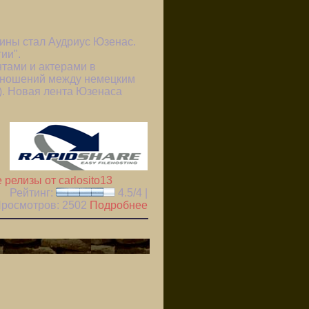
тины стал Аудриус Юзенас.
ии".
нтами и актерами в
отношений между немецким
). Новая лента Юзенаса
 релизы от carlosito13
Рейтинг:
4.5/4 |
 Просмотров:
2502
Подробнее