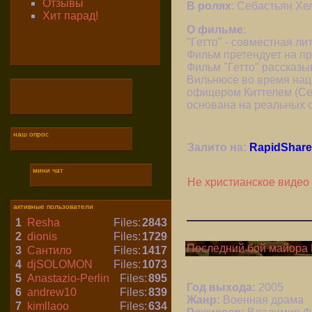
Отзывы
В ролях
: Себастьян Хе
Хит парад!
О фильме
:
"Гетто" - совместная л
Фильм претендует на п
Фильм "Гетто" рассказы
Вильнюсе во время нац
офицером Киттелем (Себ
основана на реальных 
наш опрос
Залито на:
RapidShare
мини чат
Не христианское видео
активные пользователи
1
Resha
Files:
2843
2
dionis
Files:
1729
Последний бой майора П
3
Сантило
Files:
1417
4
djSOLOMON
Files:
1073
5
Anastazio-Perlin
Files:
895
Год выхода:
2005
6
andrew10
Files:
839
Жанр:
Военная драма
7
kimllaoo
Files:
634