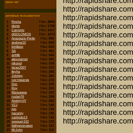
http://rapidshare.co
мини чат
http://rapidshare.co
http://rapidshare.co
активные пользователи
1
Resha
Files:
2843
http://rapidshare.co
2
dionis
Files:
1729
3
Сантило
Files:
1417
http://rapidshare.co
4
djSOLOMON
Files:
1073
5
Anastazio-Perlin
Files:
895
http://rapidshare.co
6
andrew10
Files:
839
7
kimllaoo
Files:
634
http://rapidshare.co
8
SA
Files:
451
9
anhlib
Files:
410
http://rapidshare.co
10
alexstarnet
Files:
381
11
nikopol
Files:
318
http://rapidshare.co
12
taras2007
Files:
313
13
ileyha
Files:
285
http://rapidshare.co
14
Johnjoy
Files:
281
15
систематик
Files:
272
16
Doc
Files:
225
http://rapidshare.co
17
Roy
Files:
224
18
Мальвина
Files:
223
http://rapidshare.co
19
ruslan76
Files:
209
20
AndreyVV
Files:
202
http://rapidshare.co
21
VZJ
Files:
140
22
jojo
Files:
139
http://rapidshare.co
23
nazarey
Files:
135
24
carlosito13
Files:
133
http://rapidshare.co
25
seequer192
Files:
123
26
faithgeneration
Files:
121
27
MrJohn
Files:
114