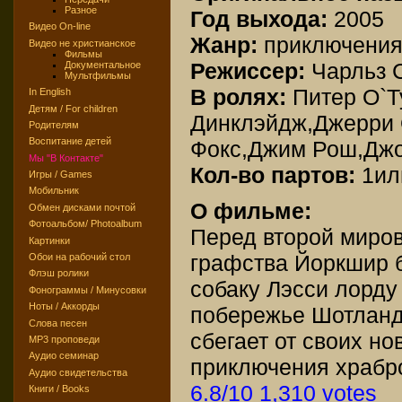
Разное
Год выхода:
2005
Видео On-line
Жанр:
приключения
Видео не христианское
Фильмы
Режиссер:
Чарльз 
Документальное
Мультфильмы
В ролях:
Питер О`Т
In English
Детям / For children
Динклэйдж,Джерри 
Родителям
Воспитание детей
Фокс,Джим Рош,Джо
Мы "В Контакте"
Кол-во партов:
1ил
Игры / Games
Мобильник
О фильме:
Обмен дисками почтой
Фотоальбом/ Photoalbum
Перед второй миров
Картинки
графства Йоркшир 
Обои на рабочий стол
Флэш ролики
собаку Лэсси лорду
Фонограммы / Минусовки
Ноты / Аккорды
побережье Шотланд
Слова песен
сбегает от своих н
MP3 проповеди
Аудио семинар
приключения храбр
Аудио свидетельства
6.8/10 1,310 votes
Книги / Books