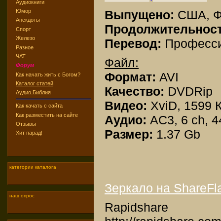
Аудиокниги
Выпущено:
США, Ф
Юмор
Анекдоты
Продолжительнос
Спорт
Железо
Перевод:
Професси
Разное
ЧАТ
Файл:
Форум
Формат:
AVI
Как начать жить с Богом?
Каталог статей
Качество:
DVDRip
Аудио Библия
Видео:
XviD, 1599 К
Как качать с сайта
Как разместить на сайте
Аудио:
AC3, 6 ch, 4
Отзывы
Размер:
1.37 Gb
Хит парад!
категории каталога
Зеркало на ShareFla
наш опрос
Rapidshare