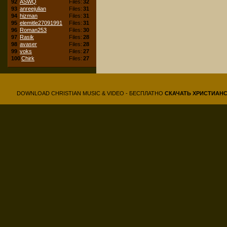
92
ASWQ
Files:
32
93
anreejulian
Files:
31
94
hizman
Files:
31
95
elemitle27091991
Files:
31
96
Roman253
Files:
30
97
Rasik
Files:
28
98
avaser
Files:
28
99
voks
Files:
27
100
Chirk
Files:
27
DOWNLOAD CHRISTIAN MUSIC & VIDEO - БЕСПЛАТНО
СКАЧАТЬ
ХРИСТИАН