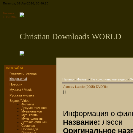
Пятница, 07-Авг-2026, 00:46:15
Главная
страница
Christian Downloads WORLD
меню сайта
Главная страница
kinogo.email
Начало
»
Файлы
»
Не христианское видео
»
Х
Новости
Лэсси / Lassie (2005) DVDRip
Музыка / Music
[ ]
Русская музыка
Видео / Video
Фильмы
Документальное
Информация о фил
Музыкальное
Муз. клипы
Мультфильмы
Название:
Лэсси
Детские фильмы
Семинар
Оригинальное наз
Проповеди
Передачи