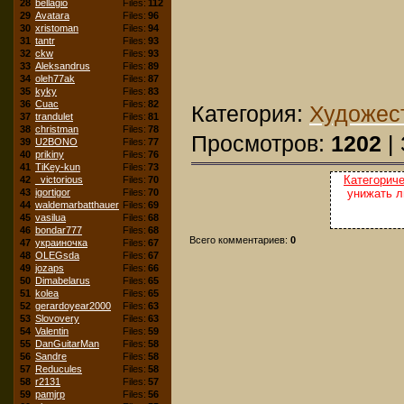
28
bellagio
Files:
112
29
Avatara
Files:
96
30
xristoman
Files:
94
31
tantr
Files:
93
32
ckw
Files:
93
33
Aleksandrus
Files:
89
34
oleh77ak
Files:
87
35
kyky
Files:
83
36
Cuac
Files:
82
Категория:
Художес
37
trandulet
Files:
81
38
christman
Files:
78
Просмотров:
1202
| 
39
U2BONO
Files:
77
40
prikiny
Files:
76
41
TiKey-kun
Files:
73
Категорич
42
_victorious
Files:
70
43
igortigor
Files:
70
унижать л
44
waldemarbatthauer
Files:
69
45
vasilua
Files:
68
46
bondar777
Files:
68
Всего комментариев:
0
47
украиночка
Files:
67
48
OLEGsda
Files:
67
49
jozaps
Files:
66
50
Dimabelarus
Files:
65
51
kolea
Files:
65
52
gerardoyear2000
Files:
63
53
Slovovery
Files:
63
54
Valentin
Files:
59
55
DanGuitarMan
Files:
58
56
Sandre
Files:
58
57
Reducules
Files:
58
58
r2131
Files:
57
59
pamjrp
Files:
56