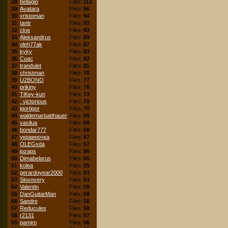
28
bellagio
Files:
112
29
Avatara
Files:
96
30
xristoman
Files:
94
31
tantr
Files:
93
32
ckw
Files:
93
33
Aleksandrus
Files:
89
34
oleh77ak
Files:
87
35
kyky
Files:
83
36
Cuac
Files:
82
37
trandulet
Files:
81
38
christman
Files:
78
39
U2BONO
Files:
77
40
prikiny
Files:
76
41
TiKey-kun
Files:
73
42
_victorious
Files:
70
43
igortigor
Files:
70
44
waldemarbatthauer
Files:
69
45
vasilua
Files:
68
46
bondar777
Files:
68
47
украиночка
Files:
67
48
OLEGsda
Files:
67
49
jozaps
Files:
66
50
Dimabelarus
Files:
65
51
kolea
Files:
65
52
gerardoyear2000
Files:
63
53
Slovovery
Files:
63
54
Valentin
Files:
59
55
DanGuitarMan
Files:
58
56
Sandre
Files:
58
57
Reducules
Files:
58
58
r2131
Files:
57
59
pamjrp
Files:
56