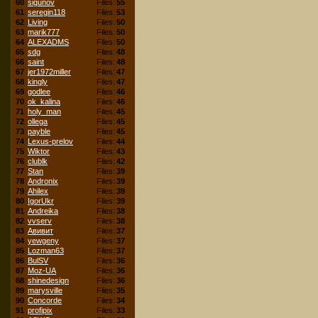
60
sigunov
Files:
55
61
seregin118
Files:
53
62
Living
Files:
50
63
marik777
Files:
50
64
ALEXADMS
Files:
50
65
sdg
Files:
48
66
saint
Files:
48
67
jer1972miller
Files:
47
68
kingly
Files:
47
69
godlee
Files:
46
70
ok_kalina
Files:
46
71
holy_man
Files:
45
72
ollega
Files:
45
73
payble
Files:
45
74
Lexus-prelov
Files:
44
75
Wiktor
Files:
43
76
clublk
Files:
42
77
Stan
Files:
39
78
Andronix
Files:
39
79
Ahilex
Files:
39
80
IgorUkr
Files:
39
81
Andreika
Files:
38
82
vvserv
Files:
38
83
Авивит
Files:
37
84
yewgeny
Files:
37
85
Lozman63
Files:
37
86
BulSV
Files:
36
87
Moz-UA
Files:
36
88
shinedesign
Files:
36
89
marysville
Files:
35
90
Concorde
Files:
34
91
profipix
Files:
33