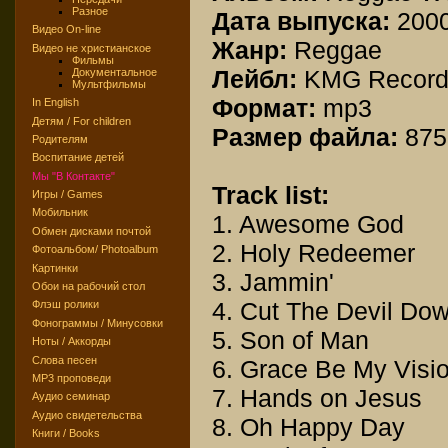
Разное
Дата выпуска:
200
Видео On-line
Жанр:
Reggae
Видео не христианское
Фильмы
Лейбл:
KMG Records
Документальное
Мультфильмы
Формат:
mp3
In English
Детям / For children
Размер файла:
875
Родителям
Воспитание детей
Мы "В Контакте"
Track list:
Игры / Games
Мобильник
1. Awesome God
Обмен дисками почтой
2. Holy Redeemer
Фотоальбом/ Photoalbum
Картинки
3. Jammin'
Обои на рабочий стол
4. Cut The Devil Do
Флэш ролики
Фонограммы / Минусовки
5. Son of Man
Ноты / Аккорды
Слова песен
6. Grace Be My Visi
MP3 проповеди
7. Hands on Jesus
Аудио семинар
Аудио свидетельства
8. Oh Happy Day
Книги / Books