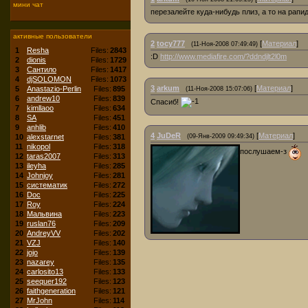
мини чат
перезалейте куда-нибудь плиз, а то на рапид
активные пользователи
2
tocy777
[
Материал
]
(11-Ноя-2008 07:49:49)
1
Resha
Files:
2843
:D
http://www.mediafire.com/?ddndjlt2l0m
2
dionis
Files:
1729
3
Сантило
Files:
1417
4
djSOLOMON
Files:
1073
3
arkum
[
Материал
]
5
Anastazio-Perlin
Files:
895
(11-Ноя-2008 15:07:06)
6
andrew10
Files:
839
Спасиб!
7
kimllaoo
Files:
634
8
SA
Files:
451
9
anhlib
Files:
410
4
JuDeR
[
Материал
]
10
alexstarnet
Files:
381
(09-Янв-2009 09:49:34)
11
nikopol
Files:
318
послушаем-з
12
taras2007
Files:
313
13
ileyha
Files:
285
14
Johnjoy
Files:
281
15
систематик
Files:
272
16
Doc
Files:
225
17
Roy
Files:
224
18
Мальвина
Files:
223
19
ruslan76
Files:
209
20
AndreyVV
Files:
202
21
VZJ
Files:
140
22
jojo
Files:
139
23
nazarey
Files:
135
24
carlosito13
Files:
133
25
seequer192
Files:
123
26
faithgeneration
Files:
121
27
MrJohn
Files:
114