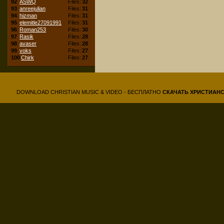
92
ASWQ
Files:
32
93
anreejulian
Files:
31
94
hizman
Files:
31
95
elemitle27091991
Files:
31
96
Roman253
Files:
30
97
Rasik
Files:
28
98
avaser
Files:
28
99
voks
Files:
27
100
Chirk
Files:
27
DOWNLOAD CHRISTIAN MUSIC & VIDEO - БЕСПЛАТНО
СКАЧАТЬ
ХРИСТИАН