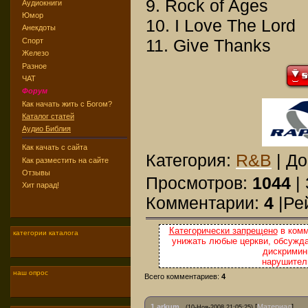
9. Rock of Ages
Аудиокниги
Юмор
10. I Love The Lord
Анекдоты
11. Give Thanks
Спорт
Железо
Разное
ЧАТ
Форум
Как начать жить с Богом?
Каталог статей
Аудио Библия
Как качать с сайта
Категория:
R&B
| Д
Как разместить на сайте
Отзывы
Просмотров:
1044
| 
Хит парад!
Комментарии:
4
|Ре
Категорически запрещено
в комм
категории каталога
унижать любые церкви, обсужда
дискримини
нарушител
наш опрос
Всего комментариев:
4
1
arkum
[
Материал
]
(10-Ноя-2008 21:05:25)