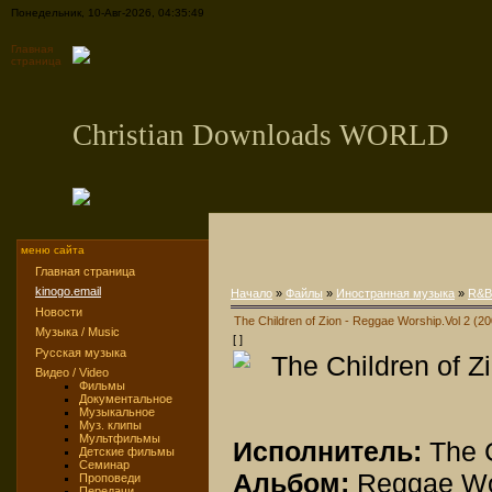
Понедельник, 10-Авг-2026, 04:35:49
Главная
страница
Christian Downloads WORLD
меню сайта
Главная страница
kinogo.email
Начало
»
Файлы
»
Иностранная музыка
»
R&B
Новости
The Children of Zion - Reggae Worship.Vol 2 (20
Музыка / Music
[ ]
Русская музыка
Видео / Video
Фильмы
Документальное
Музыкальное
Муз. клипы
Мультфильмы
Исполнитель:
The C
Детские фильмы
Семинар
Альбом:
Reggae Wor
Проповеди
Передачи