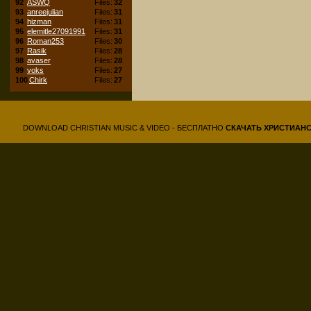
92
ASWQ
Files:
32
93
anreejulian
Files:
31
94
hizman
Files:
31
95
elemitle27091991
Files:
31
96
Roman253
Files:
30
97
Rasik
Files:
28
98
avaser
Files:
28
99
voks
Files:
27
100
Chirk
Files:
27
DOWNLOAD CHRISTIAN MUSIC & VIDEO - БЕСПЛАТНО
СКАЧАТЬ
ХРИСТИАН