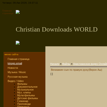
Четверг, 06-Авг-2026, 19:37:11
Главная
страница
Christian Downloads WORLD
меню сайта
Главная страница
kinogo.email
Начало
»
Файлы
»
Христианское видео Онлай
Новости
Вениамин-сын по правую руку(Верон Аш)
Музыка / Music
[ ]
Русская музыка
Видео / Video
Фильмы
Документальное
Музыкальное
Муз. клипы
Мультфильмы
Детские фильмы
Семинар
Проповеди
Передачи