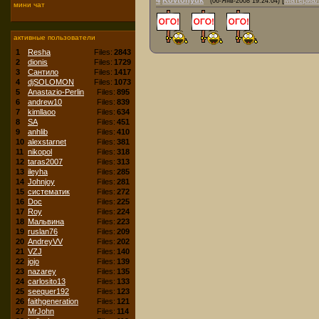
4
Kovtonyuk
[
Материа
(06-Янв-2008 19:24:04)
мини чат
активные пользователи
1
Resha
Files:
2843
2
dionis
Files:
1729
3
Сантило
Files:
1417
4
djSOLOMON
Files:
1073
5
Anastazio-Perlin
Files:
895
6
andrew10
Files:
839
7
kimllaoo
Files:
634
8
SA
Files:
451
9
anhlib
Files:
410
10
alexstarnet
Files:
381
11
nikopol
Files:
318
12
taras2007
Files:
313
13
ileyha
Files:
285
14
Johnjoy
Files:
281
15
систематик
Files:
272
16
Doc
Files:
225
17
Roy
Files:
224
18
Мальвина
Files:
223
19
ruslan76
Files:
209
20
AndreyVV
Files:
202
21
VZJ
Files:
140
22
jojo
Files:
139
23
nazarey
Files:
135
24
carlosito13
Files:
133
25
seequer192
Files:
123
26
faithgeneration
Files:
121
27
MrJohn
Files:
114