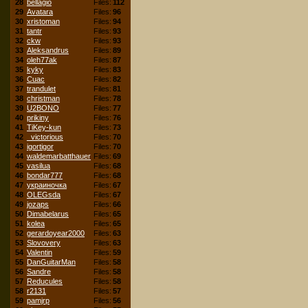
28
bellagio
Files:
112
29
Avatara
Files:
96
30
xristoman
Files:
94
31
tantr
Files:
93
32
ckw
Files:
93
33
Aleksandrus
Files:
89
34
oleh77ak
Files:
87
35
kyky
Files:
83
36
Cuac
Files:
82
37
trandulet
Files:
81
38
christman
Files:
78
39
U2BONO
Files:
77
40
prikiny
Files:
76
41
TiKey-kun
Files:
73
42
_victorious
Files:
70
43
igortigor
Files:
70
44
waldemarbatthauer
Files:
69
45
vasilua
Files:
68
46
bondar777
Files:
68
47
украиночка
Files:
67
48
OLEGsda
Files:
67
49
jozaps
Files:
66
50
Dimabelarus
Files:
65
51
kolea
Files:
65
52
gerardoyear2000
Files:
63
53
Slovovery
Files:
63
54
Valentin
Files:
59
55
DanGuitarMan
Files:
58
56
Sandre
Files:
58
57
Reducules
Files:
58
58
r2131
Files:
57
59
pamjrp
Files:
56