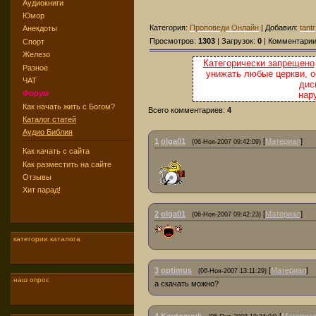
Аудиокниги
Юмор
Категория:
Проповеди Онлайн
| Добавил:
tantr
Анекдоты
Просмотров:
1303
| Загрузок:
0
| Комментари
Спорт
Железо
Категорически запрещено
Разное
унижать любые церкви, о
ЧАТ
дис
Форум
нар
Как начать жить с Богом?
Всего комментариев:
4
Каталог статей
Аудио Библия
1
olga01
[
Материал
]
(06-Ноя-2007 09:42:09)
Как качать с сайта
Как разместить на сайте
Отзывы
Хит парад!
2
olga01
[
Материал
]
(06-Ноя-2007 09:42:23)
категории каталога
3
optimus
[
Материал
]
(06-Ноя-2007 13:11:29)
наш опрос
а скачать можно?