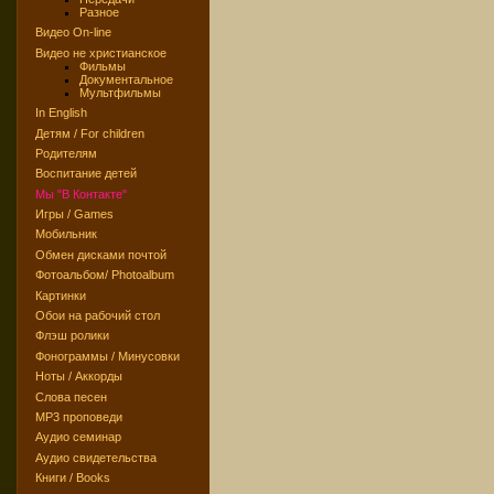
Разное
Видео On-line
Видео не христианское
Фильмы
Документальное
Мультфильмы
In English
Детям / For children
Родителям
Воспитание детей
Мы "В Контакте"
Игры / Games
Мобильник
Обмен дисками почтой
Фотоальбом/ Photoalbum
Картинки
Обои на рабочий стол
Флэш ролики
Фонограммы / Минусовки
Ноты / Аккорды
Слова песен
MP3 проповеди
Аудио семинар
Аудио свидетельства
Книги / Books