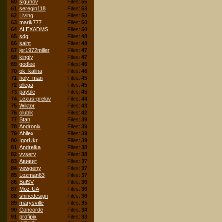
60
sigunov
Files:
55
61
seregin118
Files:
53
62
Living
Files:
50
63
marik777
Files:
50
64
ALEXADMS
Files:
50
65
sdg
Files:
48
66
saint
Files:
48
67
jer1972miller
Files:
47
68
kingly
Files:
47
69
godlee
Files:
46
70
ok_kalina
Files:
46
71
holy_man
Files:
45
72
ollega
Files:
45
73
payble
Files:
45
74
Lexus-prelov
Files:
44
75
Wiktor
Files:
43
76
clublk
Files:
42
77
Stan
Files:
39
78
Andronix
Files:
39
79
Ahilex
Files:
39
80
IgorUkr
Files:
39
81
Andreika
Files:
38
82
vvserv
Files:
38
83
Авивит
Files:
37
84
yewgeny
Files:
37
85
Lozman63
Files:
37
86
BulSV
Files:
36
87
Moz-UA
Files:
36
88
shinedesign
Files:
36
89
marysville
Files:
35
90
Concorde
Files:
34
91
profipix
Files:
33