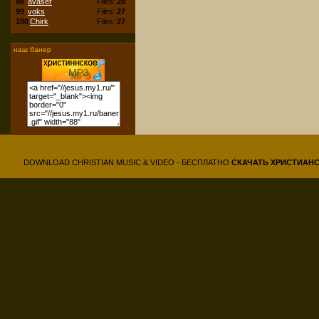
98
avaser
Files:
28
99
voks
Files:
27
100
Chirk
Files:
27
наш банер
DOWNLOAD CHRISTIAN MUSIC & VIDEO - БЕСПЛАТНО
СКАЧАТЬ
ХРИСТИАН