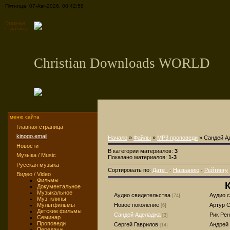
Пятница, 07-Авг-2026, 08:42:58
Главная
страница
Christian Downloads WORLD
меню сайта
Главная страница
kinogo.email
Начало
»
Файлы
»
MP3 проповеди
» Сандей А
Новости
В категории материалов:
3
Музыка / Music
Показано материалов:
1-3
Русская музыка
Сортировать по:
Дате
·
Названию
·
Рейтингу
Видео / Video
Фильмы
К
Документальное
Музыкальное
Аудио свидетельства
Аудио 
[74]
Муз. клипы
Мультфильмы
Новое поколение
Артур 
[6]
Детские фильмы
Сандей Аделаджа
Рик Ре
[3]
Семинар
Проповеди
Сергей Гаврилов
Андрей
[14]
Передачи