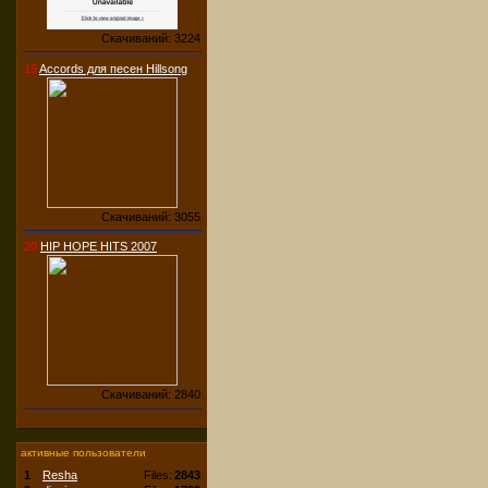
Скачиваний: 3224
19
Accords для песен Hillsong
Скачиваний: 3055
20
HIP HOPE HITS 2007
Скачиваний: 2840
активные пользователи
1
Resha
Files:
2843