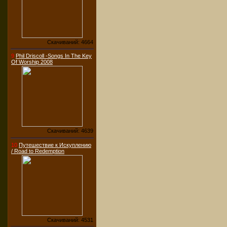
Скачиваний: 4664
9
Phil Driscoll -Songs In The Key
Of Worship 2008
Скачиваний: 4639
10
Путешествие к Искуплению
/ Road to Redemption
Скачиваний: 4531