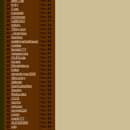
34
oleh77ak
Files:
87
35
kyky
Files:
83
36
Cuac
Files:
82
37
trandulet
Files:
81
38
christman
Files:
78
39
U2BONO
Files:
77
40
prikiny
Files:
76
41
TiKey-kun
Files:
73
42
_victorious
Files:
70
43
igortigor
Files:
70
44
waldemarbatthauer
Files:
69
45
vasilua
Files:
68
46
bondar777
Files:
68
47
украиночка
Files:
67
48
OLEGsda
Files:
67
49
jozaps
Files:
66
50
Dimabelarus
Files:
65
51
kolea
Files:
65
52
gerardoyear2000
Files:
63
53
Slovovery
Files:
63
54
Valentin
Files:
59
55
DanGuitarMan
Files:
58
56
Sandre
Files:
58
57
Reducules
Files:
58
58
r2131
Files:
57
59
pamjrp
Files:
56
60
sigunov
Files:
55
61
seregin118
Files:
53
62
Living
Files:
50
63
marik777
Files:
50
64
ALEXADMS
Files:
50
65
sdg
Files:
48