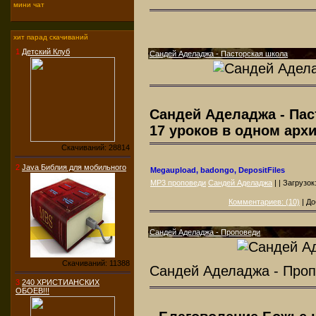
мини чат
хит парад скачиваний
1
Детский Клуб
Сандей Аделаджа - Пасторская школа
Сандей Аделаджа - Пас
17 уроков в одном архи
Скачиваний: 28814
2
Java Библия для мобильного
Megaupload, badongo, DepositFiles
MP3 проповеди
Сандей Аделаджа
| | Загрузок
Комментариев: (10)
| До
Сандей Аделаджа - Проповеди
Скачиваний: 11388
Сандей Аделаджа - Про
3
240 ХРИСТИАНСКИХ
ОБОЕВ!!!