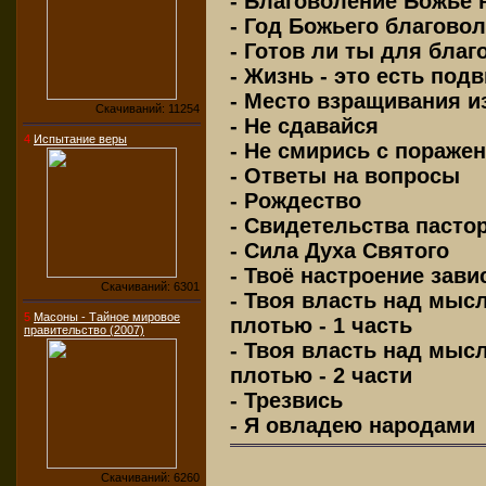
- Благоволение Божье 
- Год Божьего благово
- Готов ли ты для бла
- Жизнь - это есть подв
- Место взращивания и
Скачиваний: 11254
- Не сдавайся
4
Испытание веры
- Не смирись с пораже
- Ответы на вопросы
- Рождество
- Свидетельства пасто
- Сила Духа Святого
- Твоё настроение зав
Скачиваний: 6301
- Твоя власть над мысл
5
Масоны - Тайное мировое
плотью - 1 часть
правительство (2007)
- Твоя власть над мысл
плотью - 2 части
- Трезвись
- Я овладею народами
Скачиваний: 6260