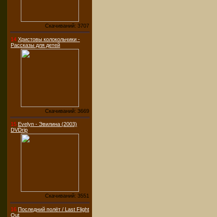
Скачиваний: 3707
14
Христовы колокольчики -
Рассказы для детей
Скачиваний: 3669
15
Evelyn - Эвилина (2003)
DVDrip
Скачиваний: 3551
16
Последний полёт / Last Flight
Out