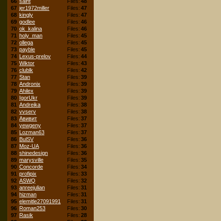
66
saint
Files:
48
67
jer1972miller
Files:
47
68
kingly
Files:
47
69
godlee
Files:
46
70
ok_kalina
Files:
46
71
holy_man
Files:
45
72
ollega
Files:
45
73
payble
Files:
45
74
Lexus-prelov
Files:
44
75
Wiktor
Files:
43
76
clublk
Files:
42
77
Stan
Files:
39
78
Andronix
Files:
39
79
Ahilex
Files:
39
80
IgorUkr
Files:
39
81
Andreika
Files:
38
82
vvserv
Files:
38
83
Авивит
Files:
37
84
yewgeny
Files:
37
85
Lozman63
Files:
37
86
BulSV
Files:
36
87
Moz-UA
Files:
36
88
shinedesign
Files:
36
89
marysville
Files:
35
90
Concorde
Files:
34
91
profipix
Files:
33
92
ASWQ
Files:
32
93
anreejulian
Files:
31
94
hizman
Files:
31
95
elemitle27091991
Files:
31
96
Roman253
Files:
30
97
Rasik
Files:
28