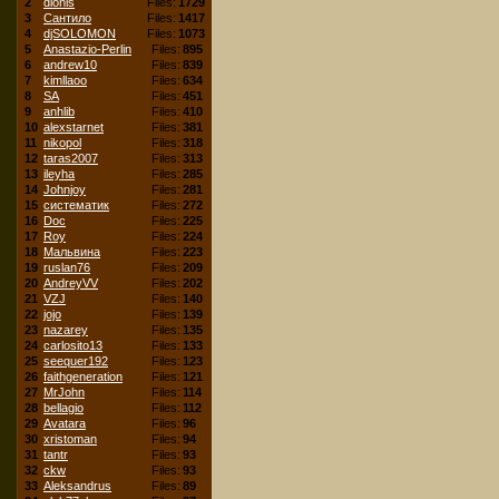
2
dionis
Files:
1729
3
Сантило
Files:
1417
4
djSOLOMON
Files:
1073
5
Anastazio-Perlin
Files:
895
6
andrew10
Files:
839
7
kimllaoo
Files:
634
8
SA
Files:
451
9
anhlib
Files:
410
10
alexstarnet
Files:
381
11
nikopol
Files:
318
12
taras2007
Files:
313
13
ileyha
Files:
285
14
Johnjoy
Files:
281
15
систематик
Files:
272
16
Doc
Files:
225
17
Roy
Files:
224
18
Мальвина
Files:
223
19
ruslan76
Files:
209
20
AndreyVV
Files:
202
21
VZJ
Files:
140
22
jojo
Files:
139
23
nazarey
Files:
135
24
carlosito13
Files:
133
25
seequer192
Files:
123
26
faithgeneration
Files:
121
27
MrJohn
Files:
114
28
bellagio
Files:
112
29
Avatara
Files:
96
30
xristoman
Files:
94
31
tantr
Files:
93
32
ckw
Files:
93
33
Aleksandrus
Files:
89