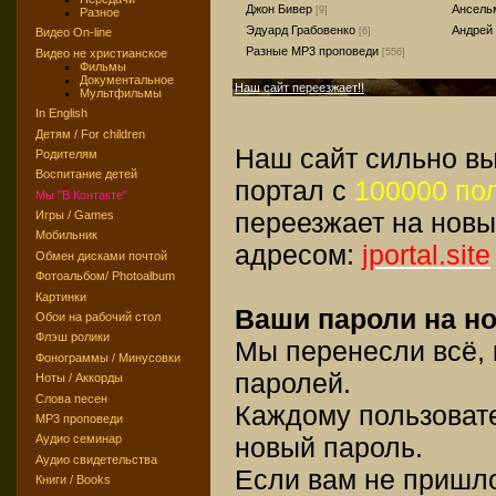
Джон Бивер
Ансель
[9]
Разное
Эдуард Грабовенко
Андрей
[6]
Видео On-line
Разные MP3 проповеди
Видео не христианское
[556]
Фильмы
Документальное
Наш сайт переезжает!!
Мультфильмы
In English
Детям / For children
Наш сайт сильно вы
Родителям
Воспитание детей
портал с
100000 по
Мы "В Контакте"
переезжает на новы
Игры / Games
Мобильник
адресом:
jportal.site
Обмен дисками почтой
Фотоальбом/ Photoalbum
Картинки
Ваши пароли на но
Обои на рабочий стол
Флэш ролики
Мы перенесли всё,
Фонограммы / Минусовки
паролей.
Ноты / Аккорды
Слова песен
Каждому пользоват
MP3 проповеди
новый пароль.
Аудио семинар
Аудио свидетельства
Если вам не пришл
Книги / Books