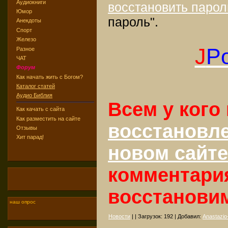
Аудиокниги
восстановить парол
Юмор
пароль".
Анекдоты
Спорт
Железо
J
Po
Разное
ЧАТ
Форум
Как начать жить с Богом?
Каталог статей
Аудио Библия
Всем у кого
Как качать с сайта
Как разместить на сайте
восстановл
Отзывы
Хит парад!
новом сайте
комментари
восстанови
наш опрос
Новости
| | Загрузок:
192
| Добавил:
Anastazio-