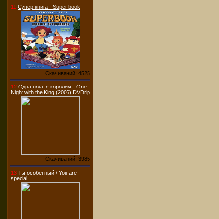
11
Супер книга - Super book
Скачиваний: 4525
12
Одна ночь с королем - One
Night with the King (2006) DVDrip
Скачиваний: 3985
13
Ты особенный / You are
special