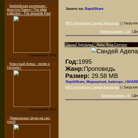
6
Библейская коллекция -
Залито на:
RapidShare
Апостол Павел / The bible
collection - The apostole Paul
MP3 проповеди
Сандей Аделаджа
| | Загрузок
Комментариев: (16)
| До
Сандей Аделаджа - Дары Духа Святого
Скачиваний: 5792
Год:
1995
7
Классный флеш - ролик о
Жанр:
Проповедь
Господе !
Размер:
29.58 MB
RapidShare, Megaupload, badongo, zSHAR
MP3 проповеди
Сандей Аделаджа
| | Загрузок
Комментариев: (4)
| До
Скачиваний: 5116
8
Прикольные звуки на смс
(mp3)