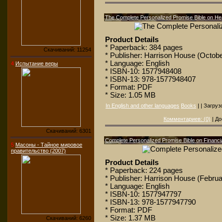
The Complete Personalized Promise Bible on Hea
Product Details
* Paperback: 384 pages
Скачиваний: 11254
* Publisher: Harrison House (Octobe
* Language: English
4
Испытание веры
* ISBN-10: 1577948408
* ISBN-13: 978-1577948407
* Format: PDF
* Size: 1.05 MB
In English and other languages
Books
| | Загруз
Комментариев: (0)
| До
Скачиваний: 6301
Complete Personalized Promise Bible on Financi
5
Масоны - Тайное мировое
правительство (2007)
Product Details
* Paperback: 224 pages
* Publisher: Harrison House (Februa
* Language: English
* ISBN-10: 1577947797
* ISBN-13: 978-1577947790
* Format: PDF
* Size: 1.37 MB
Скачиваний: 6260