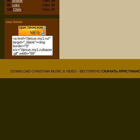
98
avaser
Files:
28
99
voks
Files:
27
100
Chirk
Files:
27
наш банер
DOWNLOAD CHRISTIAN MUSIC & VIDEO - БЕСПЛАТНО
СКАЧАТЬ
ХРИСТИАН