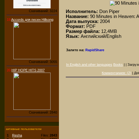
Исполнитель:
Don Piper
Скачиваний: 3224
Название:
90 Minutes in Heaven: A
19
Accords для песен Hillsong
Дата выпуска:
2004
Формат:
PDF
Размер файла:
12,4MB
Язык:
Английский/English
Залито на:
RapidShare
Скачиваний: 3055
In English and other languages
Books
| | Загруз
20
HIP HOPE HITS 2007
Комментариев: (2)
| До
Скачиваний: 2840
активные пользователи
1
Resha
Files:
2843