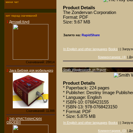
мини чат
Product Details
The Zondervan Corporation
хит парад скачиваний
Format: PDF
Size: 9.67 MB
1
Детский Клуб
Залито на:
RapidShare
In English and other languages
Books
| | Загруз
Комментариев: (4)
| До
Скачиваний: 28814
Smith Wigglesworth on Prayer
2
Java Библия для мобильного
Product Details
* Paperback: 224 pages
* Publisher: Destiny Image Publishe
* Language: English
* ISBN-10: 0768423155
* ISBN-13: 978-0768423150
Скачиваний: 11388
* Format: PDF
* Size: 5.875 MB
3
240 ХРИСТИАНСКИХ
ОБОЕВ!!!
In English and other languages
Books
| | Загруз
Комментариев: (0)
| До