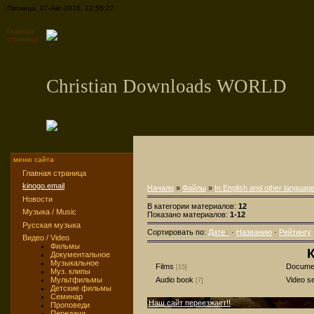
Пятница, 07-Авг-2026, 12:55:27
Главная
страница
Christian Downloads WORLD
меню сайта
Главная страница
kinogo.email
Начало
»
Файлы
»
In English and other languag
Новости
В категории материалов:
12
Музыка / Music
Показано материалов:
1-12
Русская музыка
Сортировать по:
Дате
·
Названию
·
Рейтингу
Видео / Video
Фильмы
К
Документальное
Музыкальное
Films
Documen
[15]
Муз. клипы
Мультфильмы
Audio book
Video s
[7]
Детские фильмы
Семинар
Наш сайт переезжает!!
Проповеди
Передачи