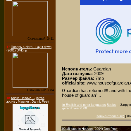
Скачиваний: 3411
17
Поверь в Него - Lay it down
(2001) DVDrip
Исполнитель
: Guardian
Дата выпуска:
2009
Размер файла:
7mb
official site:
www.houseofguardian
Скачиваний: 3384
Guardian has returned!!! and with th
house of guardian"...
18
Алекс Патлис - Другая
жизнь , Мартин , Dannk Peett
In English and other languages
Books
| | Загруз
gerardoyear2000
Комментариев: (0)
| До
90 Minutes in Heaven (2004) Don Piper