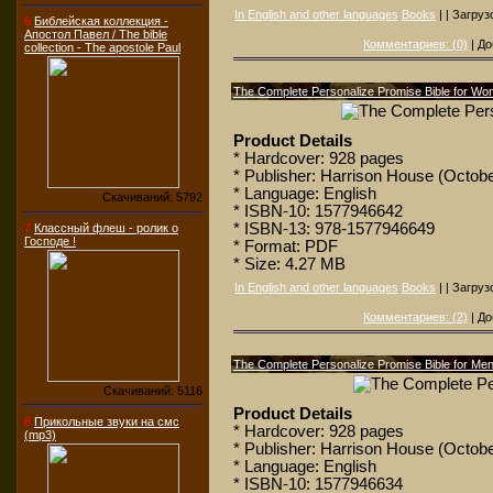
In English and other languages
Books
| | Загруз
6
Библейская коллекция -
Апостол Павел / The bible
Комментариев: (0)
| До
collection - The apostole Paul
The Complete Personalize Promise Bible for W
Product Details
* Hardcover: 928 pages
* Publisher: Harrison House (Octobe
* Language: English
Скачиваний: 5792
* ISBN-10: 1577946642
* ISBN-13: 978-1577946649
7
Классный флеш - ролик о
Господе !
* Format: PDF
* Size: 4.27 MB
In English and other languages
Books
| | Загруз
Комментариев: (2)
| До
The Complete Personalize Promise Bible for Me
Скачиваний: 5116
Product Details
8
Прикольные звуки на смс
* Hardcover: 928 pages
(mp3)
* Publisher: Harrison House (Octobe
* Language: English
* ISBN-10: 1577946634