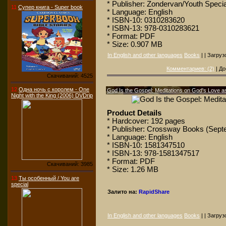
* Publisher: Zondervan/Youth Specia
11
Супер книга - Super book
* Language: English
* ISBN-10: 0310283620
* ISBN-13: 978-0310283621
* Format: PDF
* Size: 0.907 MB
In English and other languages
Books
| | Загруз
Комментариев: (2)
| До
Скачиваний: 4525
12
Одна ночь с королем - One
God Is the Gospel: Meditations on God's Love as 
Night with the King (2006) DVDrip
Product Details
* Hardcover: 192 pages
* Publisher: Crossway Books (Sept
* Language: English
* ISBN-10: 1581347510
* ISBN-13: 978-1581347517
* Format: PDF
Скачиваний: 3985
* Size: 1.26 MB
13
Ты особенный / You are
special
Залито на:
RapidShare
In English and other languages
Books
| | Загруз