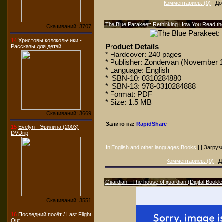
Комментариев: (0)
| До
The Blue Parakeet: Rethinking How You Read the
Скачиваний: 3707
14
Христовы колокольчики -
Product Details
Рассказы для детей
* Hardcover: 240 pages
* Publisher: Zondervan (November 1
* Language: English
* ISBN-10: 0310284880
* ISBN-13: 978-0310284888
* Format: PDF
* Size: 1.5 MB
Скачиваний: 3669
Залито на:
RapidShare
15
Evelyn - Эвилина (2003)
DVDrip
In English and other languages
Books
| | Загруз
Комментариев: (0)
| Д
Guardian - The house of guardian (Digital Bookle
Скачиваний: 3551
16
Последний полёт / Last Flight
Out