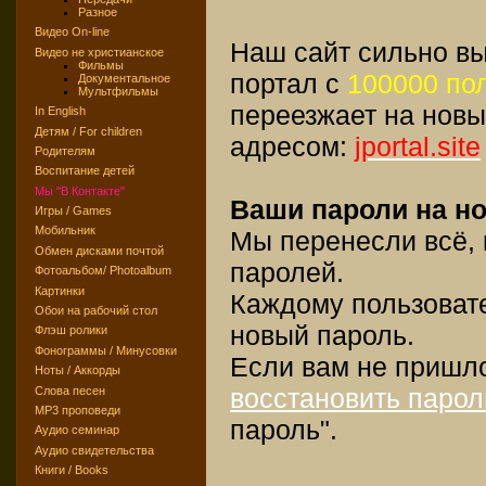
Разное
Видео On-line
Наш сайт сильно вы
Видео не христианское
Фильмы
портал с
100000 по
Документальное
Мультфильмы
переезжает на новы
In English
Детям / For children
адресом:
jportal.site
Родителям
Воспитание детей
Мы "В Контакте"
Ваши пароли на но
Игры / Games
Мобильник
Мы перенесли всё,
Обмен дисками почтой
паролей.
Фотоальбом/ Photoalbum
Картинки
Каждому пользоват
Обои на рабочий стол
новый пароль.
Флэш ролики
Фонограммы / Минусовки
Если вам не пришл
Ноты / Аккорды
восстановить парол
Слова песен
MP3 проповеди
пароль".
Аудио семинар
Аудио свидетельства
Книги / Books