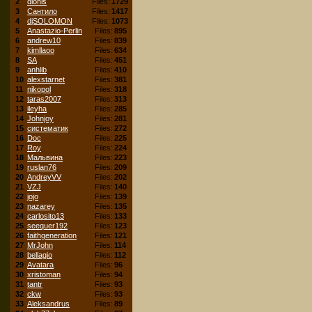
2
dionis
Files:
1729
3
Сантило
Files:
1417
4
djSOLOMON
Files:
1073
5
Anastazio-Perlin
Files:
895
6
andrew10
Files:
839
7
kimllaoo
Files:
634
8
SA
Files:
451
9
anhlib
Files:
410
10
alexstarnet
Files:
381
11
nikopol
Files:
318
12
taras2007
Files:
313
13
ileyha
Files:
285
14
Johnjoy
Files:
281
15
систематик
Files:
272
16
Doc
Files:
225
17
Roy
Files:
224
18
Мальвина
Files:
223
19
ruslan76
Files:
209
20
AndreyVV
Files:
202
21
VZJ
Files:
140
22
jojo
Files:
139
23
nazarey
Files:
135
24
carlosito13
Files:
133
25
seequer192
Files:
123
26
faithgeneration
Files:
121
27
MrJohn
Files:
114
28
bellagio
Files:
112
29
Avatara
Files:
96
30
xristoman
Files:
94
31
tantr
Files:
93
32
ckw
Files:
93
33
Aleksandrus
Files:
89