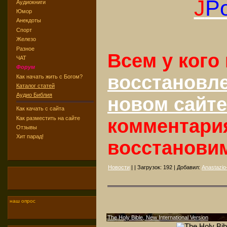
J
Po
Аудиокниги
Юмор
Анекдоты
Спорт
Железо
Разное
Всем у кого
ЧАТ
Форум
восстановл
Как начать жить с Богом?
Каталог статей
Аудио Библия
новом сайте
Как качать с сайта
Как разместить на сайте
комментари
Отзывы
Хит парад!
восстанови
Новости
| | Загрузок:
192
| Добавил:
Anastazio-
наш опрос
The Holy Bible, New International Version