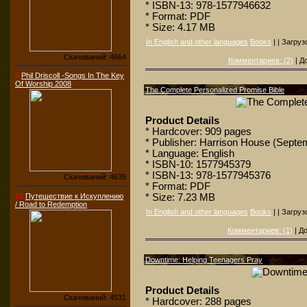
* ISBN-13: 978-1577946632
* Format: PDF
* Size: 4.17 MB
In English and other languages
Books
| | Загруз
Скачиваний: 4664
Комментариев: (2)
| Д
9
Phil Driscoll -Songs In The Key
Of Worship 2008
The Complete Personalized Promise Bible
Product Details
* Hardcover: 909 pages
* Publisher: Harrison House (Septe
* Language: English
* ISBN-10: 1577945379
* ISBN-13: 978-1577945376
Скачиваний: 4639
* Format: PDF
* Size: 7.23 MB
10
Путешествие к Искуплению
/ Road to Redemption
In English and other languages
Books
| | Загруз
Комментариев: (1)
| Д
Downtime: Helping Teenagers Pray
Product Details
Скачиваний: 4531
* Hardcover: 288 pages