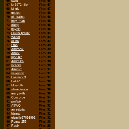
66
saint
Files:
48
67
jer1972miller
Files:
47
68
kingly
Files:
47
69
godlee
Files:
46
70
ok_kalina
Files:
46
71
holy_man
Files:
45
72
ollega
Files:
45
73
payble
Files:
45
74
Lexus-prelov
Files:
44
75
Wiktor
Files:
43
76
clublk
Files:
42
77
Stan
Files:
39
78
Andronix
Files:
39
79
Ahilex
Files:
39
80
IgorUkr
Files:
39
81
Andreika
Files:
38
82
vvserv
Files:
38
83
Авивит
Files:
37
84
yewgeny
Files:
37
85
Lozman63
Files:
37
86
BulSV
Files:
36
87
Moz-UA
Files:
36
88
shinedesign
Files:
36
89
marysville
Files:
35
90
Concorde
Files:
34
91
profipix
Files:
33
92
ASWQ
Files:
32
93
anreejulian
Files:
31
94
hizman
Files:
31
95
elemitle27091991
Files:
31
96
Roman253
Files:
30
97
Rasik
Files:
28