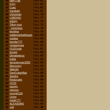
34
oleh77ak
Files:
87
35
kyky
Files:
83
36
Cuac
Files:
82
37
trandulet
Files:
81
38
christman
Files:
78
39
U2BONO
Files:
77
40
prikiny
Files:
76
41
TiKey-kun
Files:
73
42
_victorious
Files:
70
43
igortigor
Files:
70
44
waldemarbatthauer
Files:
69
45
vasilua
Files:
68
46
bondar777
Files:
68
47
украиночка
Files:
67
48
OLEGsda
Files:
67
49
jozaps
Files:
66
50
Dimabelarus
Files:
65
51
kolea
Files:
65
52
gerardoyear2000
Files:
63
53
Slovovery
Files:
63
54
Valentin
Files:
59
55
DanGuitarMan
Files:
58
56
Sandre
Files:
58
57
Reducules
Files:
58
58
r2131
Files:
57
59
pamjrp
Files:
56
60
sigunov
Files:
55
61
seregin118
Files:
53
62
Living
Files:
50
63
marik777
Files:
50
64
ALEXADMS
Files:
50
65
sdg
Files:
48