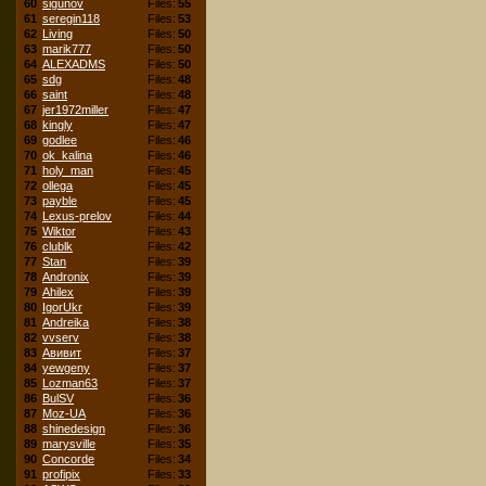
60
sigunov
Files:
55
61
seregin118
Files:
53
62
Living
Files:
50
63
marik777
Files:
50
64
ALEXADMS
Files:
50
65
sdg
Files:
48
66
saint
Files:
48
67
jer1972miller
Files:
47
68
kingly
Files:
47
69
godlee
Files:
46
70
ok_kalina
Files:
46
71
holy_man
Files:
45
72
ollega
Files:
45
73
payble
Files:
45
74
Lexus-prelov
Files:
44
75
Wiktor
Files:
43
76
clublk
Files:
42
77
Stan
Files:
39
78
Andronix
Files:
39
79
Ahilex
Files:
39
80
IgorUkr
Files:
39
81
Andreika
Files:
38
82
vvserv
Files:
38
83
Авивит
Files:
37
84
yewgeny
Files:
37
85
Lozman63
Files:
37
86
BulSV
Files:
36
87
Moz-UA
Files:
36
88
shinedesign
Files:
36
89
marysville
Files:
35
90
Concorde
Files:
34
91
profipix
Files:
33