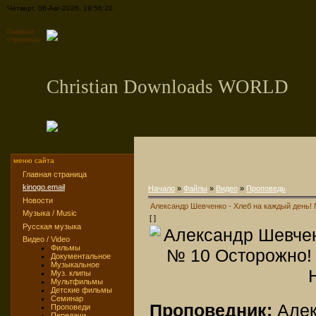
Четверг, 06-Авг-2026, 19:56:20
Главная
страница
Christian Downloads WORLD
меню сайта
Главная страница
kinogo.email
Начало
»
Файлы
»
Видео
»
Проповедь
Новости
Александр Шевченко - Хлеб на каждый день!
Музыка / Music
[ ]
Русская музыка
Видео / Video
Фильмы
Документальное
Музыкальное
Муз. клипы
Мультфильмы
Детские фильмы
Семинар
Проповедник:
Алек
Проповеди
Передачи