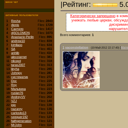
мини чат
|Рейтинг:
5.
активные пользователи
Категорически запрещено
в комм
унижать любые церкви, обсужда
1
Resha
Files:
2843
дискримини
2
dionis
Files:
1729
нарушител
3
Сантило
Files:
1417
4
djSOLOMON
Files:
1073
Всего комментариев:
1
5
Anastazio-Perlin
Files:
895
6
andrew10
Files:
839
7
kimllaoo
Files:
634
1
yaconstellation
[
Мате
(10-Май-2012 22:17:40)
8
SA
Files:
451
9
anhlib
Files:
410
10
alexstarnet
Files:
381
11
nikopol
Files:
318
12
taras2007
Files:
313
13
ileyha
Files:
285
14
Johnjoy
Files:
281
15
систематик
Files:
272
16
Doc
Files:
225
17
Roy
Files:
224
18
Мальвина
Files:
223
19
ruslan76
Files:
209
20
AndreyVV
Files:
202
21
VZJ
Files:
140
22
jojo
Files:
139
23
nazarey
Files:
135
24
carlosito13
Files:
133
25
seequer192
Files:
123
26
faithgeneration
Files:
121
27
MrJohn
Files:
114