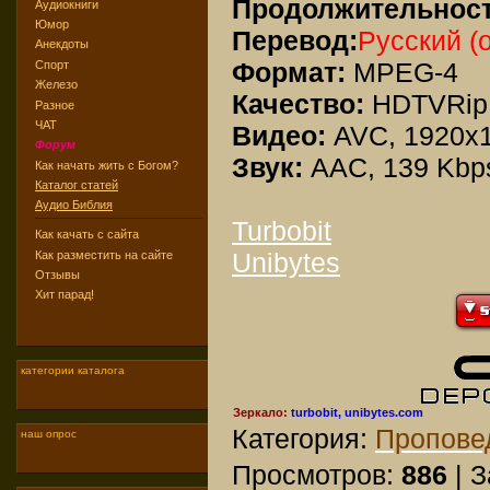
Продолжительност
Аудиокниги
Юмор
Перевод:
Русский (
Анекдоты
Формат:
MPEG-4
Спорт
Железо
Качество:
HDTVRip
Разное
ЧАТ
Видео:
AVC, 1920х1
Форум
Звук:
AAC, 139 Kbps
Как начать жить с Богом?
Каталог статей
Аудио Библия
Turbobit
Как качать с сайта
Unibytes
Как разместить на сайте
Отзывы
Хит парад!
категории каталога
Зеркало:
turbobit, unibytes.com
Категория:
Пропове
наш опрос
Просмотров:
886
| З