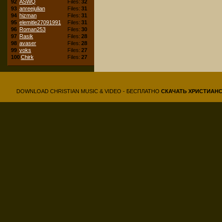
92
ASWQ
Files:
32
93
anreejulian
Files:
31
94
hizman
Files:
31
95
elemitle27091991
Files:
31
96
Roman253
Files:
30
97
Rasik
Files:
28
98
avaser
Files:
28
99
voks
Files:
27
100
Chirk
Files:
27
DOWNLOAD CHRISTIAN MUSIC & VIDEO - БЕСПЛАТНО
СКАЧАТЬ
ХРИСТИАН