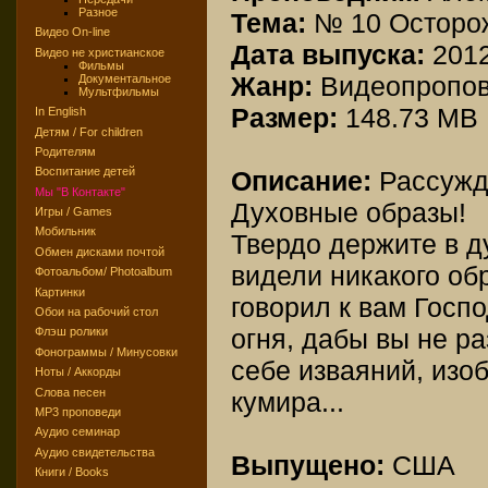
Разное
Тема:
№ 10 Осторо
Видео On-line
Дата выпуска:
201
Видео не христианское
Фильмы
Жанр:
Видеопропо
Документальное
Мультфильмы
Размер:
148.73 MB
In English
Детям / For children
Родителям
Воспитание детей
Описание:
Рассужде
Мы "В Контакте"
Духовные образы!
Игры / Games
Мобильник
Твердо держите в д
Обмен дисками почтой
видели никакого обр
Фотоальбом/ Photoalbum
Картинки
говорил к вам Госп
Обои на рабочий стол
огня, дабы вы не р
Флэш ролики
Фонограммы / Минусовки
себе изваяний, изо
Ноты / Аккорды
Слова песен
кумира...
MP3 проповеди
Аудио семинар
Аудио свидетельства
Выпущено:
США
Книги / Books