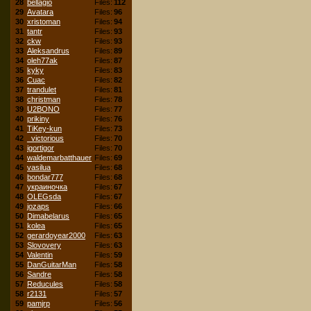
28
bellagio
Files:
112
29
Avatara
Files:
96
30
xristoman
Files:
94
31
tantr
Files:
93
32
ckw
Files:
93
33
Aleksandrus
Files:
89
34
oleh77ak
Files:
87
35
kyky
Files:
83
36
Cuac
Files:
82
37
trandulet
Files:
81
38
christman
Files:
78
39
U2BONO
Files:
77
40
prikiny
Files:
76
41
TiKey-kun
Files:
73
42
_victorious
Files:
70
43
igortigor
Files:
70
44
waldemarbatthauer
Files:
69
45
vasilua
Files:
68
46
bondar777
Files:
68
47
украиночка
Files:
67
48
OLEGsda
Files:
67
49
jozaps
Files:
66
50
Dimabelarus
Files:
65
51
kolea
Files:
65
52
gerardoyear2000
Files:
63
53
Slovovery
Files:
63
54
Valentin
Files:
59
55
DanGuitarMan
Files:
58
56
Sandre
Files:
58
57
Reducules
Files:
58
58
r2131
Files:
57
59
pamjrp
Files:
56