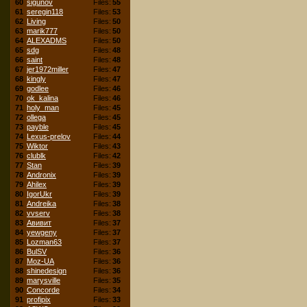
60
sigunov
Files:
55
61
seregin118
Files:
53
62
Living
Files:
50
63
marik777
Files:
50
64
ALEXADMS
Files:
50
65
sdg
Files:
48
66
saint
Files:
48
67
jer1972miller
Files:
47
68
kingly
Files:
47
69
godlee
Files:
46
70
ok_kalina
Files:
46
71
holy_man
Files:
45
72
ollega
Files:
45
73
payble
Files:
45
74
Lexus-prelov
Files:
44
75
Wiktor
Files:
43
76
clublk
Files:
42
77
Stan
Files:
39
78
Andronix
Files:
39
79
Ahilex
Files:
39
80
IgorUkr
Files:
39
81
Andreika
Files:
38
82
vvserv
Files:
38
83
Авивит
Files:
37
84
yewgeny
Files:
37
85
Lozman63
Files:
37
86
BulSV
Files:
36
87
Moz-UA
Files:
36
88
shinedesign
Files:
36
89
marysville
Files:
35
90
Concorde
Files:
34
91
profipix
Files:
33