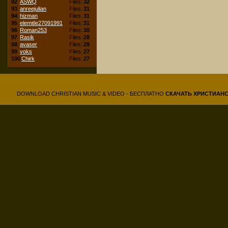
92
ASWQ
Files:
32
93
anreejulian
Files:
31
94
hizman
Files:
31
95
elemitle27091991
Files:
31
96
Roman253
Files:
30
97
Rasik
Files:
28
98
avaser
Files:
28
99
voks
Files:
27
100
Chirk
Files:
27
DOWNLOAD CHRISTIAN MUSIC & VIDEO - БЕСПЛАТНО
СКАЧАТЬ
ХРИСТИАН