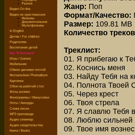
Разное
Жанр:
Поп
Видео On-line
Формат/Качество:
Видео не христианское
Фильмы
Размер:
109.81 MB
Документальное
Мультфильмы
Количество треков
In English
Детям / For children
Родителям
Воспитание детей
Треклист:
Мы "В Контакте"
01. Я прибегаю к Те
Игры / Games
Мобильник
02. Коснись меня
Обмен дисками почтой
03. Найду Тебя на 
Фотоальбом/ Photoalbum
Картинки
04. Полнота Твоей 
Обои на рабочий стол
05. Через крест
Флэш ролики
Фонограммы / Минусовки
06. Твоя стрела
Ноты / Аккорды
Слова песен
07. Я славлю Тебя 
MP3 проповеди
08. Люблю сильней
Аудио семинар
Аудио свидетельства
09. Твое имя вознес
Книги / Books