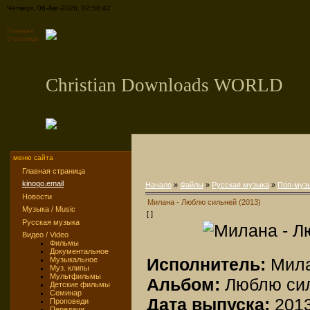
Четверг, 06-Авг-2026, 02:58:42
Главная
страница
Christian Downloads WORLD
меню сайта
Главная страница
kinogo.email
Начало
»
Файлы
»
Русская музыка
»
Поп-муз
Новости
Милана - Люблю сильней (2013)
Музыка / Music
[ ]
Русская музыка
Видео / Video
Фильмы
Документальное
Исполнитель:
Мил
Музыкальное
Муз. клипы
Мультфильмы
Альбом:
Люблю си
Детские фильмы
Семинар
Дата выпуска:
201
Проповеди
Передачи