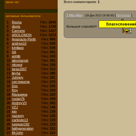
Всего комментариев:
1
мини чат
1
Mix-Max
[
Материал
]
(26-Дек-2013 19:48:00)
активные пользователи
1
Resha
Files:
2843
2
dionis
Files:
1729
Большое спасибо!!!
3
Сантило
Files:
1417
4
djSOLOMON
Files:
1073
5
Anastazio-Perlin
Files:
895
6
andrew10
Files:
839
7
kimllaoo
Files:
634
8
SA
Files:
451
9
anhlib
Files:
410
10
alexstarnet
Files:
381
11
nikopol
Files:
318
12
taras2007
Files:
313
13
ileyha
Files:
285
14
Johnjoy
Files:
281
15
систематик
Files:
272
16
Doc
Files:
225
17
Roy
Files:
224
18
Мальвина
Files:
223
19
ruslan76
Files:
209
20
AndreyVV
Files:
202
21
VZJ
Files:
140
22
jojo
Files:
139
23
nazarey
Files:
135
24
carlosito13
Files:
133
25
seequer192
Files:
123
26
faithgeneration
Files:
121
27
MrJohn
Files:
114