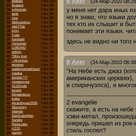
8
Axer
(24-Мар-2010 08:29
28
bellagio
Files:
112
29
Avatara
Files:
96
у меня нет дара иных яз
30
xristoman
Files:
94
31
tantr
Files:
93
но я знаю, что языки д
32
ckw
Files:
93
33
Aleksandrus
Files:
89
тех кто их слышит и быт
34
oleh77ak
Files:
87
понимает эти языки. чи
35
kyky
Files:
83
36
Cuac
Files:
82
37
trandulet
Files:
81
здесь не видно ни того н
38
christman
Files:
78
39
U2BONO
Files:
77
40
prikiny
Files:
76
41
TiKey-kun
Files:
73
42
_victorious
Files:
70
9
Axer
(24-Мар-2010 08:38
43
igortigor
Files:
70
44
waldemarbatthauer
Files:
69
"На Небе есть джаз (ко
45
vasilua
Files:
68
американских церквях),
46
bondar777
Files:
68
47
украиночка
Files:
67
и спиричуэлса), и многое
48
OLEGsda
Files:
67
49
jozaps
Files:
66
--------------------------------
50
Dimabelarus
Files:
65
51
kolea
Files:
65
2 evangelie
52
gerardoyear2000
Files:
63
53
Slovovery
Files:
63
скажите, а есть на неб
54
Valentin
Files:
59
хэви-метал, произошедш
55
DanGuitarMan
Files:
58
56
Sandre
Files:
58
очередь пришел из рок-н
57
Reducules
Files:
58
58
r2131
Files:
57
стиль госпел?
59
pamjrp
Files:
56