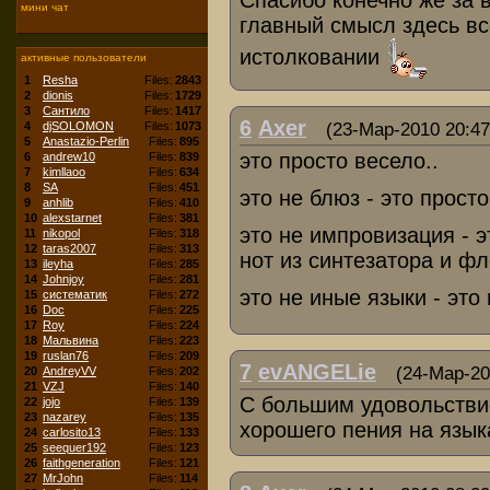
Спасибо конечно же за 
мини чат
главный смысл здесь вс
истолковании
активные пользователи
1
Resha
Files:
2843
2
dionis
Files:
1729
3
Сантило
Files:
1417
6
Axer
4
djSOLOMON
Files:
1073
(23-Мар-2010 20:47
5
Anastazio-Perlin
Files:
895
это просто весело..
6
andrew10
Files:
839
7
kimllaoo
Files:
634
8
SA
Files:
451
это не блюз - это просто
9
anhlib
Files:
410
10
alexstarnet
Files:
381
это не импровизация - э
11
nikopol
Files:
318
12
taras2007
Files:
313
нот из синтезатора и ф
13
ileyha
Files:
285
14
Johnjoy
Files:
281
это не иные языки - эт
15
систематик
Files:
272
16
Doc
Files:
225
17
Roy
Files:
224
18
Мальвина
Files:
223
19
ruslan76
Files:
209
7
evANGELie
(24-Мар-20
20
AndreyVV
Files:
202
21
VZJ
Files:
140
С большим удовольств
22
jojo
Files:
139
23
nazarey
Files:
135
хорошего пения на язык
24
carlosito13
Files:
133
25
seequer192
Files:
123
26
faithgeneration
Files:
121
27
MrJohn
Files:
114