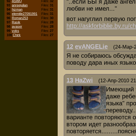
"..если БЫ я даже анге
92
ASWQ
Files:
32
93
anreejulian
Files:
31
любви не имел..."
94
hizman
Files:
31
95
elemitle27091991
Files:
31
вот нагуглил первую по
96
Roman253
Files:
30
97
Rasik
Files:
28
http://askforbiblie.by.ru/
98
avaser
Files:
28
99
voks
Files:
27
100
Chirk
Files:
27
12
evANGELie
(24-Мар-2
Я не собираюсь обсужд
поводу дара иных языко
13
HaZwi
(12-Апр-2010 21
Имеющий у
даже ребен
языка" пр
переводу..
варианте повторяются о
втором идет разнообраз
повторяется.........поя