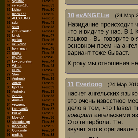
60
sigunov
Files:
55
61
seregin118
Files:
53
62
Living
Files:
50
10
evANGELie
63
marik777
Files:
50
(24-Мар-2
64
ALEXADMS
Files:
50
65
sdg
Files:
48
Назидание происходит ч
66
saint
Files:
48
что и видите у нас. В 1
67
jer1972miller
Files:
47
68
kingly
Files:
47
языков - Вы говорите о 
69
godlee
Files:
46
70
ok_kalina
Files:
46
основном поем на ангел
71
holy_man
Files:
45
вариант тоже бывает.
72
ollega
Files:
45
73
payble
Files:
45
74
Lexus-prelov
Files:
44
К року мы отношения н
75
Wiktor
Files:
43
76
clublk
Files:
42
77
Stan
Files:
39
78
Andronix
Files:
39
11
Everlong
79
Ahilex
Files:
39
(24-Мар-2010
80
IgorUkr
Files:
39
81
Andreika
Files:
38
насчет ангельских язык
82
vvserv
Files:
38
это очень известное мес
83
Авивит
Files:
37
84
yewgeny
Files:
37
дело в том, что Павел п
85
Lozman63
Files:
37
86
BulSV
Files:
36
говорит
ангельскими я
87
Moz-UA
Files:
36
Это гипербола. Т.е.
88
shinedesign
Files:
36
89
marysville
Files:
35
звучит это в оригинале 
90
Concorde
Files:
34
91
profipix
Files:
33