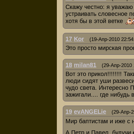
Скажу честно: я уважаю
устраивать словесное п
хотя бы в этой ветке
17
Kor
(19-Апр-2010 22:54
Это просто мирская про
18
milan81
(29-Апр-2010 
Вот это прикол!!!!!!!! Т
люди сидят уши развеси
чудо света. Интересно 
зажигали.... где нибудь 
19
evANGELie
(29-Апр-2
Мир баптистам и иже с
А Петр и Павел, будучи