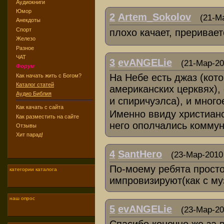
Аудиокниги
Юмор
2
Artem_Sokolov
(21-М
Анекдоты
Спорт
плохо качает, преривае
Железо
Разное
ЧАТ
3
evANGELie
(21-Мар-20
Форум
На Небе есть джаз (кот
Как начать жить с Богом?
Каталог статей
американских церквях),
Аудио Библия
и спиричуэлса), и много
Как качать с сайта
Именно ввиду христиан
Как разместить на сайте
него ополчались коммун
Отзывы
Хит парад!
4
SantHero
(23-Мар-2010 
По-моему ребята прост
категории каталога
импровизируют(как с му
наш опрос
5
evANGELie
(23-Мар-20