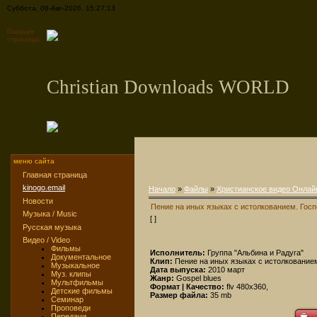
Суббота, 08-Авг-2026, 15:27:13
Главная
страница
Christian Downloads WORLD
меню сайта
Главная страница
kinogo.email
Начало
»
Файлы
»
Христианское видео Онлай
Новости
Пение на иных языках с истолкованием. Госп
Музыка / Music
[ ]
Русская музыка
Видео / Video
Фильмы
Исполнитель:
Группа "Альбина и Радуга"
Документальное
Клип:
Пение на иных языках с истолкованием
Музыкальное
Дата выпуска:
2010 март
Муз. клипы
Жанр:
Gospel blues
Мультфильмы
Формат | Качество:
flv 480x360,
Детские фильмы
Размер файла:
35 mb
Семинар
Проповеди
Передачи