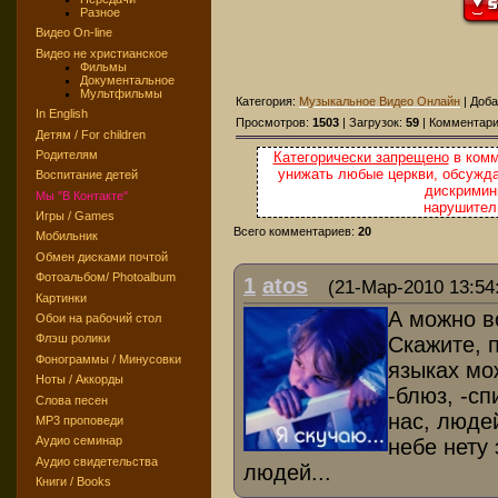
Разное
Видео On-line
Видео не христианское
Фильмы
Документальное
Мультфильмы
Категория:
Музыкальное Видео Онлайн
| Доб
In English
Просмотров:
1503
| Загрузок:
59
| Комментар
Детям / For children
Родителям
Категорически запрещено
в комм
унижать любые церкви, обсужда
Воспитание детей
дискримини
Мы "В Контакте"
нарушител
Игры / Games
Всего комментариев:
20
Мобильник
Обмен дисками почтой
Фотоальбом/ Photoalbum
1
atos
(21-Мар-2010 13:54
Картинки
А можно в
Обои на рабочий стол
Флэш ролики
Скажите, 
Фонограммы / Минусовки
языках мож
Ноты / Аккорды
-блюз, -сп
Слова песен
нас, люде
MP3 проповеди
Аудио семинар
небе нету 
Аудио свидетельства
людей...
Книги / Books