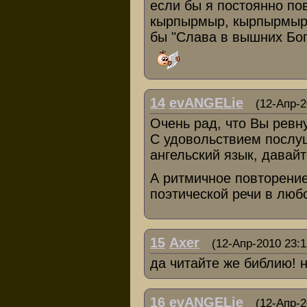
если бы я постоянно по
кырпырмыр, кырпырмыр н
бы "Слава в вышних Богу
14
evANGELie
(12-Апр-2
Очень рад, что Вы ревну
С удовольствием посл
ангельский язык, давайт
А ритмичное повторение
поэтической речи в лю
15
Axer
(12-Апр-2010 23:1
да читайте же библию! н
16
evANGELie
(12-Апр-2