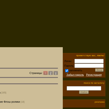
приветствую вас,
гость
!
Логин:
Пароль:
запомнить
Страницы:
1
2
»
Забыл пароль
|
Регистрация
поиск по каталогу
а
[165]
ие Флэш ролики
реклама
[18]
]