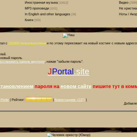
Иностранная музыка
Видео
[10012]
[2986
MP3 проповеди
Не христиа
[1101]
In English and other languages
Ноты / Ако
[39]
Книги
[500]
тал с
100000 пользователями
и по этому переезжает на новый хостинг с новым адрес
лей.
 новый пароль.
осстановить пароль вручную
, нажав "забыли пароль".
J
Portal
.site
становлением
пароля на
новом сайте
пишите тут в ком
Perlin
| Рейтинг:
|
Коментариев: (237)
|
Добавле