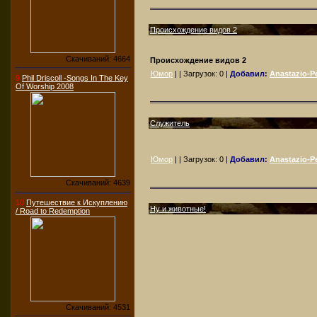
Происхождение видов 2
Скачиваний: 4664
Происхождение видов 2
Юмор
| | Загрузок:
0
|
Добавил:
Anastazio-Pe
9
Phil Driscoll -Songs In The Key
Of Worship 2008
Служитель
Юмор
| | Загрузок:
0
|
Добавил:
Anastazio-Pe
Скачиваний: 4639
10
Путешествие к Искуплению
Ну и животные!
/ Road to Redemption
Скачиваний: 4531