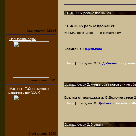
3 Смешных ролика про кошек
3 Смешных ролика про кошек
Скачиваний: 11254
Весьма позитивно........и прикольно!!!!!
4
Испытание веры
Залито на:
RapidShare
Юмор
| | Загрузок:
373
|
Добавил:
holy_man
Скачиваний: 6301
Ералаш сезон 2: мечты сбываются ... и не с
5
Масоны - Тайное мировое
правительство (2007)
Ералаш от молодежи из В.Волочка сезон 2
Юмор
| | Загрузок:
0
|
Добавил:
Anastazio-Pe
Ералаш сезон 2: 3 серии
Скачиваний: 6260