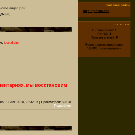
]
полезные сайты
нское видео
[366]
http://jportal.site
рды
[44]
статистика
Онлайн всего:
1
Гостей:
1
Пользователей:
0
ом:
jportal.site
Всего зарегестрировано:
118801 пользователей
ментариях, мы восстановим
но: 21-Авг-2010, 22:32:07 | Просмотров:
32510
Подробнее