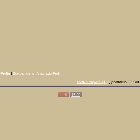
Perlin
|
Все релизы от Anastazio-Perlin
Комментариев: (1)
| Добавлено: 22-Окт
1-15
16-29