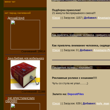
мини чат
Подборка приколов!
21 минута беспрерывного смеха!!!
хит парад скачиваний
Юмор
| | Загрузок:
1157
|
Добавил:
Anastazio
1
Детский Клуб
Как привлечь внимание человека, сидящего р
Как привлечь внимание человека, сидящег
Юмор
| | Загрузок:
0
|
Добавил:
Anastazio-Pe
Скачиваний: 28814
2
Java Библия для мобильного
Рекламные ролики с кошками!!!!
Рекламные ролики с кошками!!!!
Чуть со стула не упал.........;)
Скачиваний: 11388
Залито на:
DepositFiles
3
240 ХРИСТИАНСКИХ
ОБОЕВ!!!
Юмор
| | Загрузок:
639
|
Добавил:
holy_man