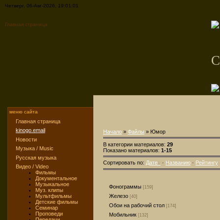
Четверг, 06-Авг-2026, 19:01:01
Главная страница
C
меню сайта
Главная страница
kinogo.email
Начало
»
Файлы
» Юмор
Новости
В категории материалов:
29
Музыка / Music
Показано материалов:
1-15
Русская музыка
Сортировать по:
Дате
·
Названию
·
Рейтингу
Видео / Video
Фильмы
Документальное
Музыкальное
Фонограммы
[159]
Муз. клипы
Мультфильмы
Железо
[40]
Детские фильмы
Обои на рабочий стол
[174]
Семинар
Проповеди
Мобильник
[132]
Передачи