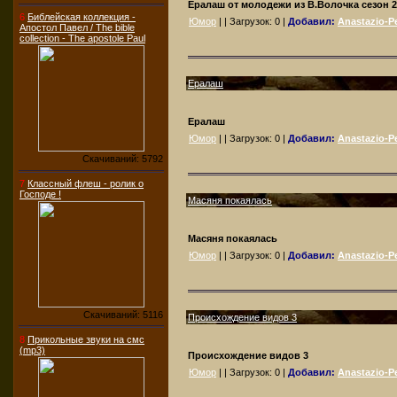
Ералаш от молодежи из В.Волочка сезон 2
6
Библейская коллекция -
Юмор
| | Загрузок:
0
|
Добавил:
Anastazio-Pe
Апостол Павел / The bible
collection - The apostole Paul
Ералаш
Ералаш
Юмор
| | Загрузок:
0
|
Добавил:
Anastazio-Pe
Скачиваний: 5792
7
Классный флеш - ролик о
Господе !
Масяня покаялась
Масяня покаялась
Юмор
| | Загрузок:
0
|
Добавил:
Anastazio-Pe
Скачиваний: 5116
Происхождение видов 3
8
Прикольные звуки на смс
(mp3)
Происхождение видов 3
Юмор
| | Загрузок:
0
|
Добавил:
Anastazio-Pe