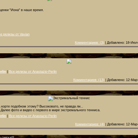
ценки "Иона" в наше время.
е релизы от Vavian
Комментариев: (3)
| Добавлено: 18-Июл-
rlin
|
Все релизы от Anastazio-Perlin
Комментариев: (13)
| Добавлено: 12-Мар-
 корте подобном этому? Высоковато, не правда ли...
 Далее фото и видео с первого в мире экстремального тенниса.
rlin
|
Все релизы от Anastazio-Perlin
Комментариев: (4)
| Добавлено: 12-Мар-
 смеха!!!