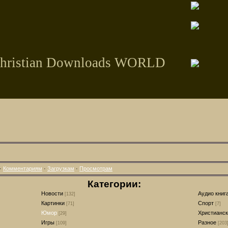
hristian Downloads WORLD
·
Комментариям
·
Загрузкам
·
Просмотрам
Категории:
Новости
Аудио книг
[132]
Картинки
Спорт
[71]
[7]
Юмор
Христианск
[29]
Игры
Разное
[109]
[203