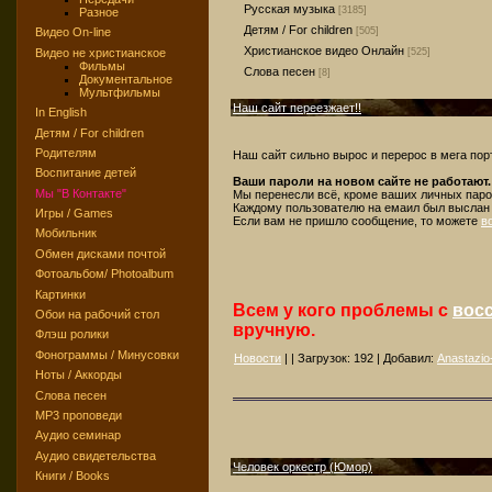
Русская музыка
[3185]
Разное
Детям / For children
[505]
Видео On-line
Христианское видео Онлайн
Видео не христианское
[525]
Фильмы
Слова песен
[8]
Документальное
Мультфильмы
Наш сайт переезжает!!
In English
Детям / For children
Родителям
Наш сайт сильно вырос и перерос в мега пор
Воспитание детей
Ваши пароли на новом сайте не работают.
Мы "В Контакте"
Мы перенесли всё, кроме ваших личных паро
Каждому пользователю на емаил был выслан
Игры / Games
Если вам не пришло сообщение, то можете
в
Мобильник
Обмен дисками почтой
Фотоальбом/ Photoalbum
Картинки
Всем у кого проблемы с
вос
Обои на рабочий стол
вручную.
Флэш ролики
Фонограммы / Минусовки
Новости
| | Загрузок:
192
| Добавил:
Anastazio-
Ноты / Аккорды
Слова песен
MP3 проповеди
Аудио семинар
Аудио свидетельства
Человек оркестр (Юмор)
Книги / Books