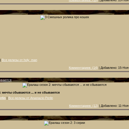
|
Все релизы от holy_man
Комментариев: (14)
| Добавлено: 15-Ноя
бываются
: мечты сбываются ... и не сбываются
rlin
|
Все релизы от Anastazio-Perlin
Комментариев: (12)
| Добавлено: 11-Ноя