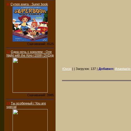
11
Супер книга - Super book
Скачиваний: 4525
12
Одна ночь с королем - One
Night with the King (2006) DVDrip
Юмор
| | Загрузок:
137
|
Добавил:
Anastazio-
Скачиваний: 3985
13
Ты особенный / You are
special