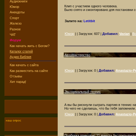
Аудиокниги
Клип с участием одного человека.
Юмор
Было снято и смонтировано для постановки с
Анекдоты
Спорт
Залито на:
Letitbit
Железо
Разное
Юмор
| | Загрузок:
607
|
Добавил:
Vavian
|
Вс
ЧАТ
Форум
Как начать жить с Богом?
Каталог статей
АвтоМастерство
Аудио Библия
Как качать с сайта
Юмор
| | Загрузок:
0
|
Добавил:
Anastazio-Pe
Как разместить на сайте
Отзывы
Хит парад!
Экстримальный теннис
А вы бы рискнули сыграть партию в теннис на
Но чего не сделаешь, что бы тебя запомнили.
Юмор
| | Загрузок:
0
|
Добавил:
Anastazio-Pe
наш опрос
Подборка приколов! 21 минута беспрерывного