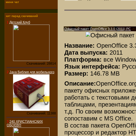
мини чат
хит парад скачиваний
1
Детский Клуб
Офисный пакет OpenOffice 3.3.0 (2011) PC
Название:
OpenOffice 3.
Дата выпуска:
2011
Платформа:
все Windo
Скачиваний: 28814
Язык интерфейса:
Русс
Размер:
146.78 MB
2
Java Библия для мобильного
Описание:
OpenOffice.or
пакету офисных приложен
работать с текстовыми 
таблицами, презентация
т.д. По своим возможнос
Скачиваний: 11388
сопоставим с MS Office.
3
240 ХРИСТИАНСКИХ
В состав пакета OpenOffi
ОБОЕВ!!!
процессор и редактор HT