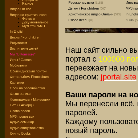
Русская музыка
Иностр
[3185]
Разное
Детям / For children
MP3 пр
[505]
Видео On-line
Христианское видео Онлайн
In Engli
Видео не христианское
[525]
Фильмы
Слова песен
Книги
[8]
[5
Документальное
Мультфильмы
Наш сайт переезжает!!
In English
Детям / For children
Родителям
Наш сайт сильно вы
Воспитание детей
Мы "В Контакте"
портал с
100000 по
Игры / Games
переезжает на новы
Мобильник
Обмен дисками почтой
адресом:
jportal.site
Фотоальбом/ Photoalbum
Картинки
Обои на рабочий стол
Ваши пароли на но
Флэш ролики
Фонограммы / Минусовки
Мы перенесли всё,
Ноты / Аккорды
паролей.
Слова песен
MP3 проповеди
Каждому пользоват
Аудио семинар
новый пароль.
Аудио свидетельства
Книги / Books