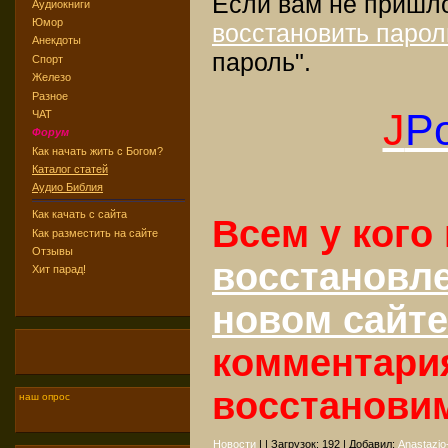
Если вам не пришл
Аудиокниги
Юмор
восстановить парол
Анекдоты
пароль".
Спорт
Железо
Разное
J
Po
ЧАТ
Форум
Как начать жить с Богом?
Каталог статей
Аудио Библия
Как качать с сайта
Всем у кого
Как разместить на сайте
Отзывы
восстановл
Хит парад!
новом сайте
комментари
восстанови
наш опрос
Новости
| | Загрузок:
192
| Добавил:
Anastazio-