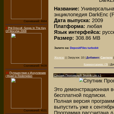
Название:
Универсальна
энциклопедия DarkEnc (P
Дата выпуска:
2009
Скачиваний: 4664
Платформа:
любая
9
Phil Driscoll -Songs In The Key
Язык интерфейса:
русс
Of Worship 2008
Размер:
308.86 MB
Залито на:
DepositFiles
turbobit
Железо
| | Загрузок:
10
|
Добавил:
Сантило
Комментариев: (3)
| До
Скачиваний: 4639
10
Путешествие к Искуплению
Спутник Проповедей\ Sputnik Lite v.1
/ Road to Redemption
Это демонстрационная в
бесплатной подписки.
Полная версия программы
выпустить уже к сентябр
Скачиваний: 4531
Программа рассчитана дл