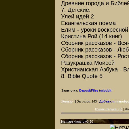
Древние города и Библе
7. Детские:
Улей идей 2
Евангельская поема
Елим - уроки воскресной
Кристина Рой (14 книг)
Сборник рассказов - Вся
Сборник рассказов - Люб
Сборник рассказов - Рос
Разукрашка Моисей
Христианская Азбука - 
8. Bible Quote 5
Залито на:
DepositFiles
turbobit
Железо
| | Загрузок:
143
|
Добавил:
manofgo
Комментариев: (5)
| До
Нетчарт Фильтр v3.50