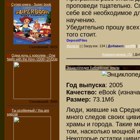
проповеди тщательно. С
11
Супер книга - Super book
себе всё необходимое д
научению.
Убедительно прошу всех
того стоит.
DepositFiles
Железо
| | Загрузок:
134
|
Добавил:
xmf06
|
В
Скачиваний: 4525
Комментариев: (5)
| До
12
Одна ночь с королем - One
Night with the King (2006) DVDrip
Энциклопедия Библейские земли
Год выпуска
: 2005
Качество:
eBook (изнача
Размер:
73.1Мб
Скачиваний: 3985
Люди, жившие на Средне
13
Ты особенный / You are
special
много следов своих циви
храмы и города. Такие м
том, насколько мощной и
Некоторые остатки циви