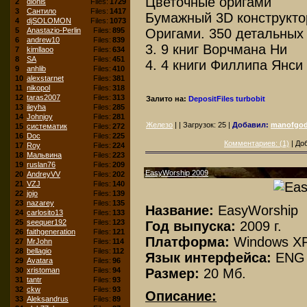
Цветочные оригами
2
dionis
Files:
1729
3
Сантило
Files:
1417
Бумажный 3D конструкто
4
djSOLOMON
Files:
1073
Оригами. 350 детальных
5
Anastazio-Perlin
Files:
895
6
andrew10
Files:
839
3. 9 книг Ворчмана Ни
7
kimllaoo
Files:
634
8
SA
Files:
451
4. 4 книги Филлипа Янси
9
anhlib
Files:
410
10
alexstarnet
Files:
381
11
nikopol
Files:
318
12
taras2007
Files:
313
Залито на:
DepositFiles
turbobit
13
ileyha
Files:
285
14
Johnjoy
Files:
281
Железо
| | Загрузок:
25
|
Добавил:
manofgo
15
систематик
Files:
272
16
Doc
Files:
225
Комментариев: (1)
| До
17
Roy
Files:
224
18
Мальвина
Files:
223
19
ruslan76
Files:
209
EasyWorship 2009
20
AndreyVV
Files:
202
21
VZJ
Files:
140
22
jojo
Files:
139
23
nazarey
Files:
135
Название:
EasyWorship
24
carlosito13
Files:
133
25
seequer192
Files:
123
Год выпуска:
2009 г.
26
faithgeneration
Files:
121
Платформа:
Windows XP
27
MrJohn
Files:
114
28
bellagio
Files:
112
Язык интерфейса:
ENG
29
Avatara
Files:
96
Размер:
20 Мб.
30
xristoman
Files:
94
31
tantr
Files:
93
32
ckw
Files:
93
Описание:
33
Aleksandrus
Files:
89