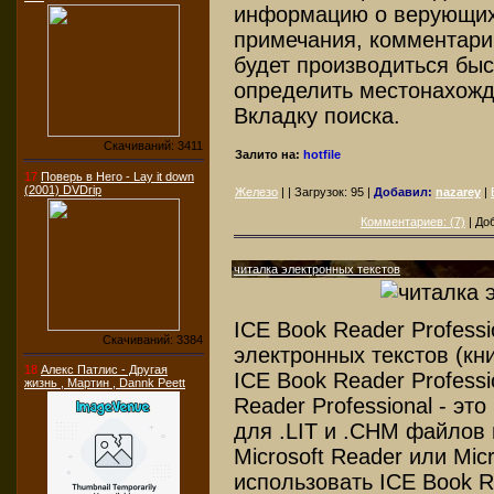
информацию о верующих:
примечания, комментари
будет производиться быс
определить местонахожд
Вкладку поиска.
Скачиваний: 3411
Залито на:
hotfile
17
Поверь в Него - Lay it down
(2001) DVDrip
Железо
| | Загрузок:
95
|
Добавил:
nazarey
|
Комментариев: (7)
| До
читалка электронных текстов
ICE Book Reader Professi
Скачиваний: 3384
электронных текстов (кн
18
Алекс Патлис - Другая
ICE Book Reader Professi
жизнь , Мартин , Dannk Peett
Reader Professional - эт
для .LIT и .CHM файлов
Microsoft Reader или Mic
использовать ICE Book Re