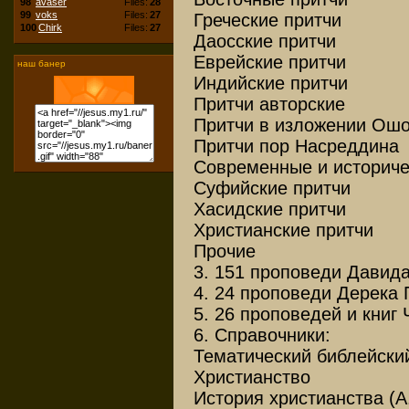
98
avaser
Files:
28
99
voks
Files:
27
Греческие притчи
100
Chirk
Files:
27
Даосские притчи
Еврейские притчи
наш банер
Индийские притчи
Притчи авторские
Притчи в изложении Ош
Притчи пор Насреддина
Современные и историче
Суфийские притчи
Хасидские притчи
Христианские притчи
Прочие
3. 151 проповеди Давид
4. 24 проповеди Дерека
5. 26 проповедей и книг
6. Справочники:
Тематический библейски
Христианство
История христианства (А