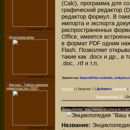
(Calc), программа для со
графический редактор (D
редактор формул. В пак
импорта и экспорта доку
распространенных форм
Скачиваний: 11254
Office, имеется встроен
4
Испытание веры
в формат PDF одним на
Flash. Позволяет открыва
такие как .docx и др., а
.doc, .rtf и т.п.
Скачиваний: 6301
Залито на:
DepositFiles
turbobit, unibytes
5
Масоны - Тайное мировое
правительство (2007)
Железо
| | Загрузок:
7
|
Добавил:
Сантило
|
Комментариев: (0)
| До
Энциклопедия ''Ваш малыш от года и до 3 лет''
Название:
Энциклопедия
Скачиваний: 6260