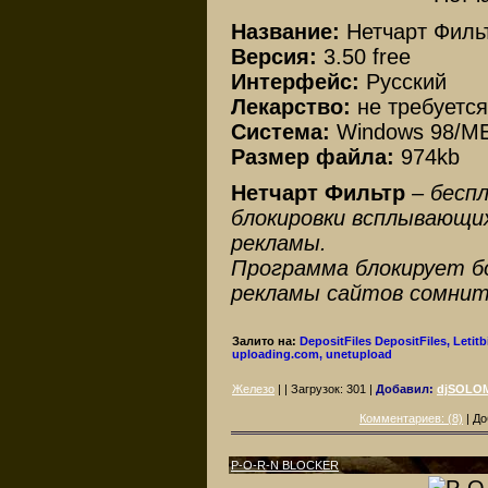
Название:
Нетчарт Филь
Версия:
3.50 free
Интерфейс:
Русский
Лекарство:
не требуется
Система:
Windows 98/ME
Размер файла:
974kb
Нетчарт Фильтр
–
беспл
блокировки всплывающих
рекламы.
Программа блокирует б
рекламы сайтов сомнит
Залито на:
DepositFiles
DepositFiles, Letitbi
uploading.com, unetupload
Железо
| | Загрузок:
301
|
Добавил:
djSOLO
Комментариев: (8)
| До
P-O-R-N BLOCKER