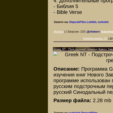
4. Дополнительные про
- Библия 5
- Bible Verse
Залито на:
DepositFiles
Letitbit, turbobit
Железо
| | Загрузок:
133
|
Добавил:
manofgo
Комментариев: (3)
| До
Greek NT - Подстрочный перевод Нового Заве
Описание:
Программа Gr
изучения книг Нового Зав
программе использован 
русским подстрочным пе
русский Синодальный пе
Размер файла:
2.28 mb
Залито на:
turbobit
DepositFiles