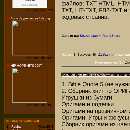
файлов: TXT-HTML, HTM
TXT, LIT-TXT, FB2-TXT и 
Скачиваний: 3224
кодовых страниц.
19
Accords для песен Hillsong
Залито на:
Sharebee.com
RapidShare
Железо
| | Загрузок:
49
|
Добавил:
владими
Скачиваний: 3055
Комментариев: (1)
| До
20
HIP HOPE HITS 2007
Большая христианская библиотека 3.0.2010.0
1. Bible Quote 5 (не нужн
2. Сборник книг по ОРИ
Игрушки из бумаги
Оригами и поделки
Скачиваний: 2840
Оригами на празничном 
Оригами. Игры и фокусы
активные пользователи
Сборник оригами из цвет
1
Resha
Files:
2843