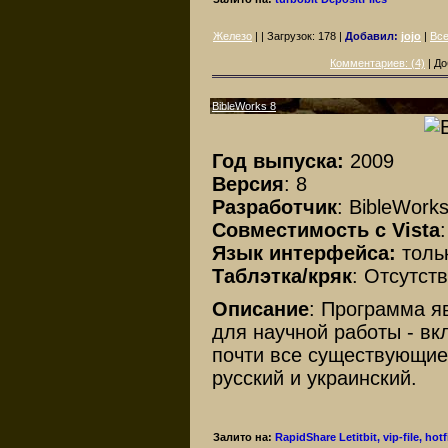
Железо
| | Загрузок:
178
|
Добавил:
jojo
|
Все
Комментариев: (4)
| До
BibleWorks 8
Год выпуска:
2009
Версия
: 8
Разработчик
: BibleWork
Совместимость с Vista
Язык интерфейса:
толь
Таблэтка/кряк
: Отсутст
Описание
: Программа 
для научной работы - вк
почти все существующие
русский и украинский.
Залито на:
RapidShare
Letitbit, vip-file, hot