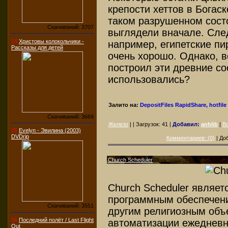
крепости хеттов в Богаск
таком разрушенном состо
Скачиваний: 3707
выглядели вначале. Сле
14
Христовы колокольчики -
например, египетские пи
Рассказы для детей
очень хорошо. Однако, в
построил эти древние со
использовались?
Залито на:
DepositFiles
RapidShare, hotfile
Скачиваний: 3669
Железо
| | Загрузок:
41
|
Добавил:
anhlib
|
Вс
15
Evelyn - Эвилина (2003)
DVDrip
Комментариев: (0)
| До
Church Scheduler
Church Scheduler являе
программным обеспечени
Скачиваний: 3551
другим религиозным объ
16
Последний полёт / Last Flight
автоматизации ежедневн
Out