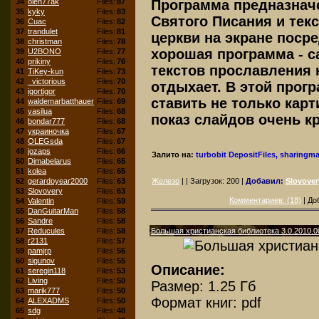
34
oleh77ak
Files:
87
Программа предназнач
35
kyky
Files:
83
Святого Писания и тек
36
Cuac
Files:
82
37
trandulet
Files:
81
церкви на экране поср
38
christman
Files:
78
хорошая программа - 
39
U2BONO
Files:
77
40
prikiny
Files:
76
текстов прославления 
41
TiKey-kun
Files:
73
42
_victorious
Files:
70
отдыхает. В этой прог
43
igortigor
Files:
70
ставить не только карт
44
waldemarbatthauer
Files:
69
45
vasilua
Files:
68
показ слайдов очень к
46
bondar777
Files:
68
47
украиночка
Files:
67
48
OLEGsda
Files:
67
49
jozaps
Files:
66
Залито на:
turbobit
DepositFiles, sharingma
50
Dimabelarus
Files:
65
51
kolea
Files:
65
Железо
| | Загрузок:
200
|
Добавил:
Slovover
52
gerardoyear2000
Files:
63
53
Slovovery
Files:
63
Комментариев: (18)
| До
54
Valentin
Files:
59
55
DanGuitarMan
Files:
58
56
Sandre
Files:
58
Большая христианская библиотека 3.0.2010.0
57
Reducules
Files:
58
58
r2131
Files:
57
59
pamjrp
Files:
56
60
sigunov
Files:
55
Описание:
61
seregin118
Files:
53
62
Living
Files:
50
Размер: 1.25 Гб
63
marik777
Files:
50
Формат книг: pdf
64
ALEXADMS
Files:
50
65
sdg
Files:
48