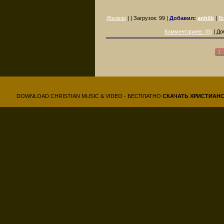
Железо
| | Загрузок:
99
|
Добавил:
anhlib
|
Вс
Комментариев: (8)
| До
1-
DOWNLOAD CHRISTIAN MUSIC & VIDEO - БЕСПЛАТНО
СКАЧАТЬ
ХРИСТИАН