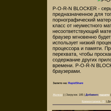
P-O-R-N BLOCKER - серь
предназначенное для тог
порнографический матер
класс от неуместного ма
несоответствующий мате
браузер мгновенно буде
использует низкий проце
процессора и памяти. П
перехвата, чтобы проска
содержание других прил
времени. P-O-R-N BLOCK
браузерами.
Залито на:
RapidShare
Железо
| | Загрузок:
185
|
Добавил:
nazarey
Комментариев: (5)
| До