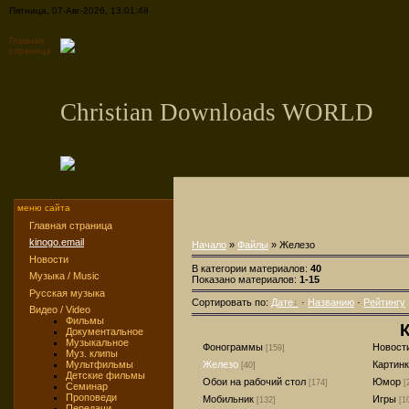
Пятница, 07-Авг-2026, 13:01:48
Главная
страница
Christian Downloads WORLD
меню сайта
Главная страница
kinogo.email
Начало
»
Файлы
» Железо
Новости
В категории материалов:
40
Музыка / Music
Показано материалов:
1-15
Русская музыка
Сортировать по:
Дате
·
Названию
·
Рейтингу
Видео / Video
Фильмы
К
Документальное
Музыкальное
Фонограммы
Новост
[159]
Муз. клипы
Мультфильмы
Железо
Картин
[40]
Детские фильмы
Обои на рабочий стол
Юмор
[174]
[
Семинар
Проповеди
Мобильник
Игры
[132]
[1
Передачи