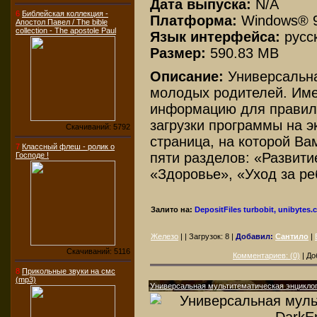
Дата выпуска:
N/A
6
Библейская коллекция -
Платформа:
Windows® 
Апостол Павел / The bible
collection - The apostole Paul
Язык интерфейса:
русс
Размер:
590.83 MB
Описание:
Универсальна
молодых родителей. Им
информацию для правиль
загрузки программы на э
Скачиваний: 5792
страница, на которой Ва
7
Классный флеш - ролик о
пяти разделов: «Развити
Господе !
«Здоровье», «Уход за ре
Залито на:
DepositFiles
turbobit, unibytes
Железо
| | Загрузок:
8
|
Добавил:
Сантило
|
Скачиваний: 5116
Комментариев: (0)
| До
8
Прикольные звуки на смс
(mp3)
Универсальная мультитематическая энциклопе