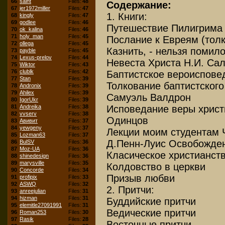
66
saint
Files:
48
Содержание:
67
jer1972miller
Files:
47
1. Книги:
68
kingly
Files:
47
69
godlee
Files:
46
Путешествие Пилигрима
70
ok_kalina
Files:
46
71
holy_man
Files:
45
Послание к Евреям (тол
72
ollega
Files:
45
Казнить, - нельзя помил
73
payble
Files:
45
74
Lexus-prelov
Files:
44
Невеста Христа Н.И. Са
75
Wiktor
Files:
43
76
clublk
Files:
42
Баптистское вероиспове
77
Stan
Files:
39
Толкование баптистского
78
Andronix
Files:
39
79
Ahilex
Files:
39
Самуэль Валдрон
80
IgorUkr
Files:
39
81
Andreika
Files:
38
Исповедание веры христи
82
vvserv
Files:
38
Одинцов
83
Авивит
Files:
37
84
yewgeny
Files:
37
Лекции моим студентам 
85
Lozman63
Files:
37
Д.Пенн-Луис Освобожде
86
BulSV
Files:
36
87
Moz-UA
Files:
36
Класическое христианст
88
shinedesign
Files:
36
89
marysville
Files:
35
Колдовство в церкви
90
Concorde
Files:
34
Призыв любви
91
profipix
Files:
33
92
ASWQ
Files:
32
2. Притчи:
93
anreejulian
Files:
31
94
hizman
Files:
31
Буддийские притчи
95
elemitle27091991
Files:
31
Ведические притчи
96
Roman253
Files:
30
97
Rasik
Files:
28
Восточные притчи