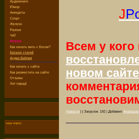
Аудиокниги
Юмор
J
Po
Анекдоты
Спорт
Железо
Разное
ЧАТ
Форум
Всем у кого
Как начать жить с Богом?
Каталог статей
восстановл
Аудио Библия
Как качать с сайта
новом сайте
Как разместить на сайте
Отзывы
комментари
Хит парад!
восстанови
Новости
| | Загрузок:
192
| Добавил:
Anastazio-
наш опрос