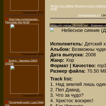
Детям / For children
Детская музыка / Children
anhlib
Скачиваний: 3707
Комментариев: (1)
| До
14
Христовы колокольчики -
Рассказы для детей
Небесное сияние (Детский хор) - Возможны ч
Исполнитель:
Детский х
Альбом:
Возможны чуде
Дата выпуска:
2008
Скачиваний: 3669
Жанр:
Хор
15
Evelyn - Эвилина (2003)
DVDrip
Формат | Качество:
mp3
Размер файла:
70.50 M
Track list:
1. Над землей лишь один
2. Пел Давид.
3. Что за чудо?
Скачиваний: 3551
4. Христос воскрес!
16
Последний полёт / Last Flight
Out