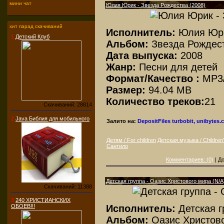
мини чат
Юлия Юрик - Звезда Рождества (2008)
хит парад скачиваний
Исполнитель:
Юлия Юр
1
Детский Клуб
Альбом:
Звезда Рождес
Дата выпуска:
2008
Жанр:
Песни для детей
Формат/Качество :
МР3
Размер:
94.04 MB
Количество треков:
21
Скачиваний: 28814
2
Java Библия для мобильного
Залито на:
DepositFiles
turbobit, unibytes
Детям / For children
Детская музыка / Children
Сантило
Комментариев: (0)
| Д
Детская группа - Оазис Христового мира (N/A
Скачиваний: 11388
3
240 ХРИСТИАНСКИХ
Исполнитель:
Детская г
ОБОЕВ!!!
Альбом:
Оазис Христов