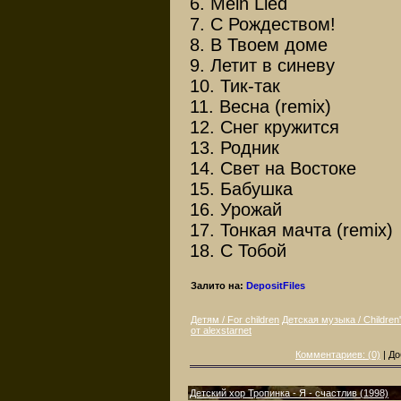
6. Mein Lied
7. С Рождеством!
8. В Твоем доме
9. Летит в синеву
10. Тик-так
11. Весна (remix)
12. Снег кружится
13. Родник
14. Свет на Востоке
15. Бабушка
16. Урожай
17. Тонкая мачта (remix)
18. С Тобой
Залито на:
DepositFiles
Детям / For children
Детская музыка / Children
от alexstarnet
Комментариев: (0)
| До
Детский хор Тропинка - Я - счастлив (1998)