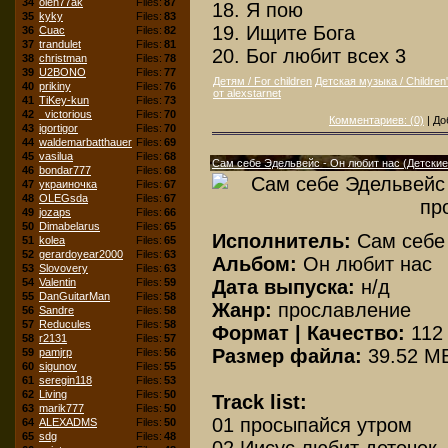
34
oleh77ak
Files:
87
18. Я пою
35
kyky
Files:
83
19. Ищите Бога
36
Cuac
Files:
82
37
trandulet
Files:
81
20. Бог любит всех 3
38
christman
Files:
78
39
U2BONO
Files:
77
Детям / For children
Детская музыка / Children
40
prikiny
Files:
76
от alexstarnet
41
TiKey-kun
Files:
73
42
_victorious
Files:
70
Комментариев: (0)
| До
43
igortigor
Files:
70
44
waldemarbatthauer
Files:
69
45
vasilua
Files:
68
Сам себе Эдельвейс - Он любит нас (Детские
46
bondar777
Files:
68
47
украиночка
Files:
67
48
OLEGsda
Files:
67
49
jozaps
Files:
66
50
Dimabelarus
Files:
65
Исполнитель:
Сам себе
51
kolea
Files:
65
52
gerardoyear2000
Files:
63
Альбом:
Он любит нас
53
Slovovery
Files:
63
Дата выпуска:
н/д
54
Valentin
Files:
59
55
DanGuitarMan
Files:
58
Жанр:
прославление
56
Sandre
Files:
58
57
Reducules
Files:
58
Формат | Качество:
112
58
r2131
Files:
57
Размер файла:
39.52 M
59
pamjrp
Files:
56
60
sigunov
Files:
55
61
seregin118
Files:
53
62
Living
Files:
50
Track list:
63
marik777
Files:
50
01 просыпайся утром
64
ALEXADMS
Files:
50
65
sdg
Files:
48
02 Иисус любит деточек