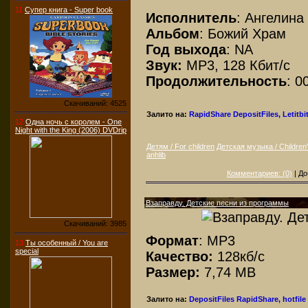
11
Супер книга - Super book
Исполнитель
: Ангелина
Альбом
: Божий Храм
Год выхода
: NA
Звук:
MP3, 128 Кбит/с
Продолжительность
: 0
Скачиваний: 4525
Залито на:
RapidShare
DepositFiles, Letitbit,
12
Одна ночь с королем - One
Night with the King (2006) DVDrip
Детям / For children
Детская музыка / Children
anhlib
Комментариев: (0)
| До
Взаправду. Детские песни из программы
Скачиваний: 3985
Формат
: MP3
13
Ты особенный / You are
special
Качество:
128кб/с
Размер:
7,74 MB
Залито на:
DepositFiles
RapidShare, hotfile