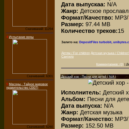
Дата выпускаа:
N/A
Жанр:
Детское прослав
Формат/Качество:
МР3/
Размер:
97.44 MB
Скачиваний: 11254
Количество треков:
15
4
Испытание веры
Залито на:
DepositFiles
turbobit, unibytes
Детям / For children
Детская музыка / Children
Сантило
Комментариев: (0)
| Д
Скачиваний: 6301
Детский хор - Песни для детей ( N/A )
5
Масоны - Тайное мировое
правительство (2007)
Исполнитель:
Детский 
Альбом:
Песни для дет
Дата выпуска:
N/A
Жанр:
Детская музыка
Формат/Качество:
MP3/
Размер:
152.50 MB
Скачиваний: 6260