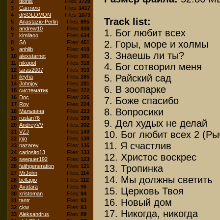
2
dionis
Files:
1729
3
Сантило
Files:
1417
4
djSOLOMON
Files:
1073
Track list:
5
Anastazio-Perlin
Files:
895
6
andrew10
Files:
839
1. Бог любит всех
7
kimllaoo
Files:
634
2. Горы, море и холмы
8
SA
Files:
451
9
anhlib
Files:
410
3. Знаешь ли ты?
10
alexstarnet
Files:
381
11
nikopol
Files:
318
4. Бог сотворил меня
12
taras2007
Files:
313
5. Райский сад
13
ileyha
Files:
285
14
Johnjoy
Files:
281
6. В зоопарке
15
систематик
Files:
272
16
Doc
Files:
225
7. Боже спасибо
17
Roy
Files:
224
8. Вопросики
18
Мальвина
Files:
223
19
ruslan76
Files:
209
9. Дел худых не делай
20
AndreyVV
Files:
202
21
VZJ
Files:
140
10. Бог любит всех 2 (Ры
22
jojo
Files:
139
11. Я счастлив
23
nazarey
Files:
135
24
carlosito13
Files:
133
12. Христос воскрес
25
seequer192
Files:
123
13. Тропинка
26
faithgeneration
Files:
121
27
MrJohn
Files:
114
14. Мы должны светить
28
bellagio
Files:
112
29
Avatara
Files:
96
15. Церковь Твоя
30
xristoman
Files:
94
16. Новый дом
31
tantr
Files:
93
32
ckw
Files:
93
17. Никогда, никогда
33
Aleksandrus
Files:
89