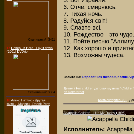
5. Бог Израиля.
6. Отче, смиряюсь.
7. Тихая ночь.
8. Радуйся свiт!
9. Славте всi.
10. Рождество - это чудо
Скачиваний: 3411
11. Пойте песню "Аллилу
12. Как хорошо и приятн
17
Поверь в Него - Lay it down
(2001) DVDrip
13. Возможны чудеса.
Залито на:
DepositFiles
turbobit, hotfile, vi
Детям / For children
Детская музыка / Children
от alexstarnet
Скачиваний: 3384
Комментариев: (0)
| До
18
Алекс Патлис - Другая
жизнь , Мартин , Dannk Peett
Acappella Children - Like My Daddy (1993)
Исполнитель:
Acappella