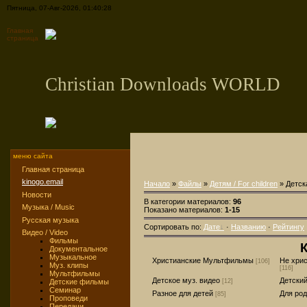
Пятница, 07-Авг-2026, 01:40:28
Главная
страница
Christian Downloads WORLD
меню сайта
Главная страница
kinogo.email
Начало
»
Файлы
»
Детям / For children
» Детска
Новости
В категории материалов:
96
Музыка / Music
Показано материалов:
1-15
Русская музыка
Сортировать по:
Дате
·
Названию
·
Рейтингу
Видео / Video
Фильмы
К
Документальное
Музыкальное
Христианские Мультфильмы
Не хри
[106]
Муз. клипы
[116]
Мультфильмы
Детское муз. видео
Детски
Детские фильмы
[12]
Семинар
Разное для детей
Для ро
[85]
Проповеди
Передачи