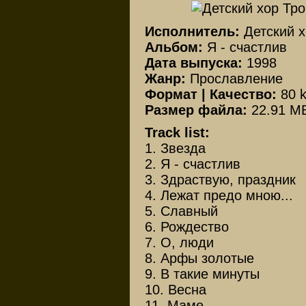
Исполнитель:
Детский 
Альбом:
Я - счастлив
Дата выпуска:
1998
Жанр:
Прославление
Формат | Качество:
80 
Размер файла:
22.91 M
Track list:
1. Звезда
2. Я - счастлив
3. Здраствую, праздник
4. Лежат предо мною...
5. Славный
6. Рождество
7. О, люди
8. Арфы золотые
9. В такие минуты
10. Весна
11. Маме