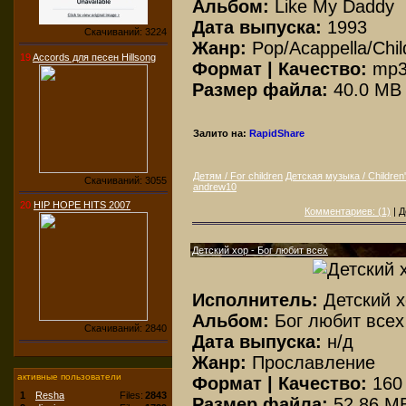
Альбом:
Like My Daddy
Дата выпуска:
1993
Скачиваний: 3224
Жанр:
Pop/Acappella/Chil
19
Accords для песен Hillsong
Формат | Качество:
mp3
Размер файла:
40.0 MB
Залито на:
RapidShare
Детям / For children
Детская музыка / Children
Скачиваний: 3055
andrew10
20
HIP HOPE HITS 2007
Комментариев: (1)
| Д
Детский хор - Бог любит всех
Исполнитель:
Детский 
Альбом:
Бог любит всех
Скачиваний: 2840
Дата выпуска:
н/д
Жанр:
Прославление
активные пользователи
Формат | Качество:
160
1
Resha
Files:
2843
Размер файла:
52.86 M