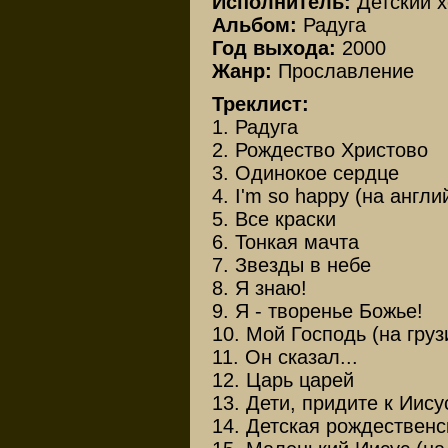
Исполнитель:
Детский х
Альбом:
Радуга
Год выхода:
2000
Жанр:
Прославление
Треклист:
1. Радуга
2. Рождество Христово
3. Одинокое сердце
4. I'm so happy (на англи
5. Все краски
6. Тонкая мачта
7. Звезды в небе
8. Я знаю!
9. Я - творенье Божье!
10. Мой Господь (на груз
11. Он сказал...
12. Царь царей
13. Дети, придите к Иису
14. Детская рождественс