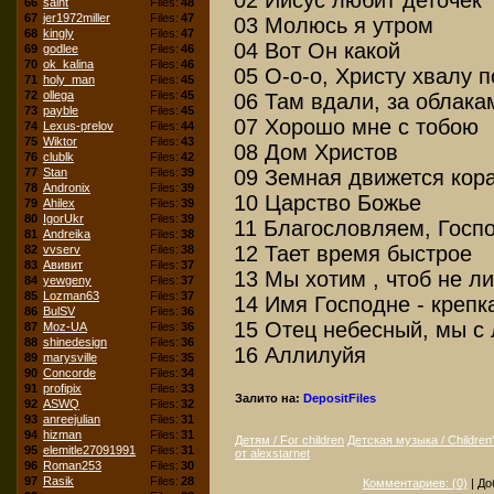
66
saint
Files:
48
67
jer1972miller
Files:
47
03 Молюсь я утром
68
kingly
Files:
47
04 Вот Он какой
69
godlee
Files:
46
70
ok_kalina
Files:
46
05 О-о-о, Христу хвалу 
71
holy_man
Files:
45
72
ollega
Files:
45
06 Там вдали, за облака
73
payble
Files:
45
07 Хорошо мне с тобою
74
Lexus-prelov
Files:
44
75
Wiktor
Files:
43
08 Дом Христов
76
clublk
Files:
42
09 Земная движется кор
77
Stan
Files:
39
78
Andronix
Files:
39
10 Царство Божье
79
Ahilex
Files:
39
80
IgorUkr
Files:
39
11 Благословляем, Госп
81
Andreika
Files:
38
12 Тает время быстрое
82
vvserv
Files:
38
83
Авивит
Files:
37
13 Мы хотим , чтоб не л
84
yewgeny
Files:
37
85
Lozman63
Files:
37
14 Имя Господне - крепк
86
BulSV
Files:
36
15 Отец небесный, мы с
87
Moz-UA
Files:
36
88
shinedesign
Files:
36
16 Аллилуйя
89
marysville
Files:
35
90
Concorde
Files:
34
91
profipix
Files:
33
Залито на:
DepositFiles
92
ASWQ
Files:
32
93
anreejulian
Files:
31
94
hizman
Files:
31
Детям / For children
Детская музыка / Children
95
elemitle27091991
Files:
31
от alexstarnet
96
Roman253
Files:
30
97
Rasik
Files:
28
Комментариев: (0)
| До