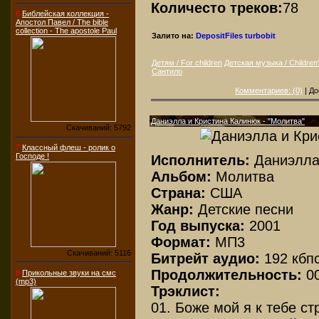
Количесто треков:
78
6
Библейская коллекция -
Апостол Павел / The bible
collection - The apostole Paul
Залито на:
DepositFiles
turbobit
Детям / For children
Детская музыка / Children
Сантило
Комментариев: (0)
| До
Даниэлла и Кристина Калинюк - "Молитва"
Скачиваний: 5792
7
Классный флеш - ролик о
Господе !
Исполнитель:
Даниэлла
Альбом:
Молитва
Страна:
США
Жанр:
Детские песни
Год выпуска:
2001
Формат:
МП3
Скачиваний: 5116
Битрейт аудио:
192 кбп
Продолжительность:
00
8
Прикольные звуки на смс
(mp3)
Трэклист:
01. Боже мой я к тебе с