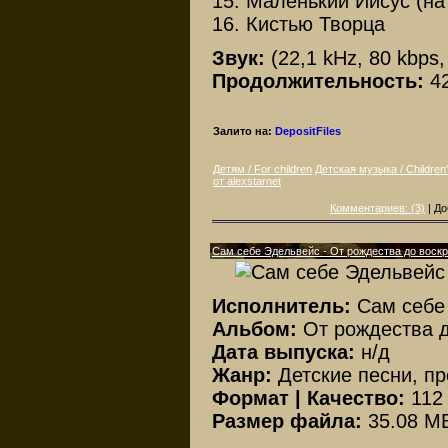
15. Маленький Иисус (на
16. Кистью Творца
Звук:
(22,1 kHz, 80 kbps
Продолжительность:
4
Залито на:
DepositFiles
Детям / For children
Детская музыка / Children
от alexstarnet
Комментариев: (3)
| До
Сам себе Эдельвейс - От рождества до воск
Исполнитель:
Сам себе
Альбом:
От рождества 
Дата выпуска:
н/д
Жанр:
Детские песни, п
Формат | Качество:
112
Размер файла:
35.08 M