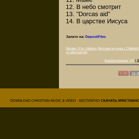
12. В небо смотрит
13. "Dorcas aid"
14. В царстве Иисуса
Залито на:
DepositFiles
Детям / For children
Детская музыка / Children
от alexstarnet
Комментариев: (0)
| 
1-15
16-3
DOWNLOAD CHRISTIAN MUSIC & VIDEO - БЕСПЛАТНО
СКАЧАТЬ
ХРИСТИАН