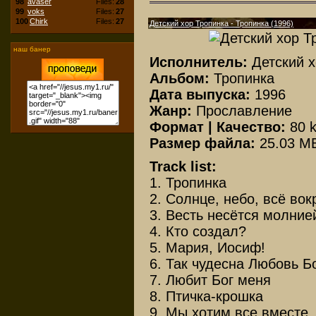
98
avaser
Files:
28
99
voks
Files:
27
100
Chirk
Files:
27
Детский хор Тропинка - Тропинка (1996)
наш банер
Исполнитель:
Детский 
Альбом:
Тропинка
Дата выпуска:
1996
Жанр:
Прославление
Формат | Качество:
80 
Размер файла:
25.03 M
Track list:
1. Тропинка
2. Солнце, небо, всё вок
3. Весть несётся молние
4. Кто создал?
5. Мария, Иосиф!
6. Так чудесна Любовь Б
7. Любит Бог меня
8. Птичка-крошка
9. Мы хотим все вместе