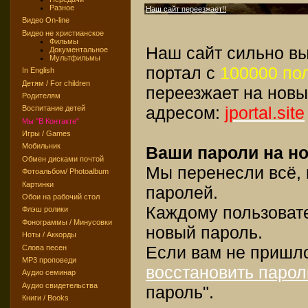
Разное
Наш сайт переезжает!!
Видео On-line
Видео не христианское
Фильмы
Наш сайт сильно вы
Документальное
Мультфильмы
портал с
100000 по
In English
Детям / For children
переезжает на новы
Родителям
адресом:
jportal.site
Воспитание детей
Мы "В Контакте"
Игры / Games
Мобильник
Ваши пароли на но
Обмен дисками почтой
Мы перенесли всё,
Фотоальбом/ Photoalbum
Картинки
паролей.
Обои на рабочий стол
Каждому пользоват
Флэш ролики
Фонограммы / Минусовки
новый пароль.
Ноты / Аккорды
Если вам не пришл
Слова песен
MP3 проповеди
восстановить парол
Аудио семинар
Аудио свидетельства
пароль".
Книги / Books