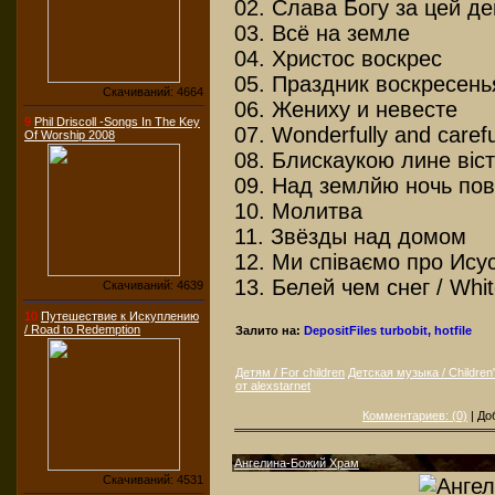
02. Слава Богу за цей ден
03. Всё на земле
04. Христос воскрес
05. Праздник воскресень
Скачиваний: 4664
06. Жениху и невесте
9
Phil Driscoll -Songs In The Key
07. Wonderfully and caref
Of Worship 2008
08. Блискаукою лине вiс
09. Над землйю ночь по
10. Молитва
11. Звёзды над домом
12. Ми спiваємо про Иcy
13. Белей чем снег / Whi
Скачиваний: 4639
10
Путешествие к Искуплению
/ Road to Redemption
Залито на:
DepositFiles
turbobit, hotfile
Детям / For children
Детская музыка / Children
от alexstarnet
Комментариев: (0)
| До
Ангелина-Божий Храм
Скачиваний: 4531