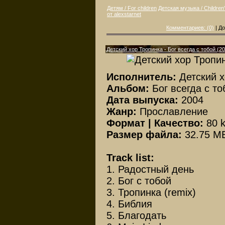
Детям / For children
Детская музыка / Children
от alexstarnet
Комментариев: (0)
| До
Детский хор Тропинка - Бог всегда с тобой (2
Исполнитель:
Детский 
Альбом:
Бог всегда с то
Дата выпуска:
2004
Жанр:
Прославление
Формат | Качество:
80 
Размер файла:
32.75 M
Track list:
1. Радостный день
2. Бог с тобой
3. Тропинка (remix)
4. Библия
5. Благодать