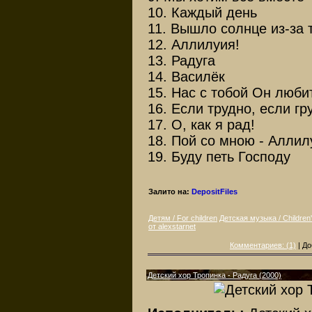
10. Каждый день
11. Вышло солнце из-за т
12. Аллилуия!
13. Радуга
14. Василёк
15. Нас с тобой Он люби
16. Если трудно, если гру
17. О, как я рад!
18. Пой со мною - Аллил
19. Буду петь Господу
Залито на:
DepositFiles
Детям / For children
Детская музыка / Children
от alexstarnet
Комментариев: (1)
| До
Детский хор Тропинка - Радуга (2000)