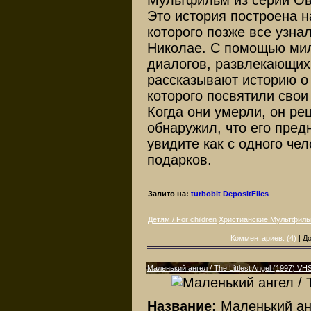
Мультфильм из серии Ово
Это история построена н
которого позже все узна
Николае. С помощью мил
диалогов, развлекающих 
рассказывают историю о
которого посвятили свои
Когда они умерли, он реш
обнаружил, что его пред
увидите как с одного че
подарков.
Залито на:
turbobit
DepositFiles
Детям / For children
Христианские Мультфил
Комментариев: (4)
| Д
Маленький ангел / The Littlest Angel (1997) VH
Название:
Маленький ан