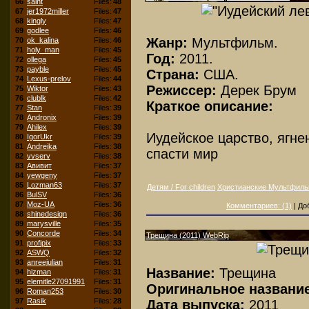
66
saint
Files:
48
67
jer1972miller
Files:
47
68
kingly
Files:
47
69
godlee
Files:
46
Жанр:
Мультфильм.
70
ok_kalina
Files:
46
71
holy_man
Files:
45
Год:
2011.
72
ollega
Files:
45
73
payble
Files:
45
Страна:
США.
74
Lexus-prelov
Files:
44
Режиссер:
Дерек Брум
75
Wiktor
Files:
43
76
clublk
Files:
42
Краткое описание:
77
Stan
Files:
39
78
Andronix
Files:
39
79
Ahilex
Files:
39
Иудейское царство, ягне
80
IgorUkr
Files:
39
81
Andreika
Files:
38
спасти мир
82
vvserv
Files:
38
83
Авивит
Files:
37
84
yewgeny
Files:
37
85
Lozman63
Files:
37
Детям / For children
Христианские Мультфил
86
BulSV
Files:
36
87
Moz-UA
Files:
36
Комментариев: (1)
| До
88
shinedesign
Files:
36
89
marysville
Files:
35
90
Concorde
Files:
34
Трещина (2011) WebRip
91
profipix
Files:
33
92
ASWQ
Files:
32
93
anreejulian
Files:
31
Название:
Трещина
94
hizman
Files:
31
95
elemitle27091991
Files:
31
Оригинальное названи
96
Roman253
Files:
30
97
Rasik
Files:
28
Дата выпуска:
2011