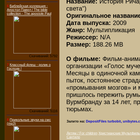
Название:
История Рича
6
Библейская коллекция -
света")
Апостол Павел / The bible
collection - The apostole Paul
Оригинальное название
Дата выпуска:
2009
Жанр:
Мультипликация
Режиссер:
N/A
Размер:
188.26 MB
Скачиваний: 5792
О фильме:
Фильм-анима
организации «Голос муч
7
Классный флеш - ролик о
Господе !
Месяцы в одиночной кам
пыток, постоянное страд
«промывания мозгов» и 
пришлось пережить румы
Вурмбранду за 14 лет, п
тюрьмах.
Скачиваний: 5116
8
Прикольные звуки на смс
Залито на:
DepositFiles
turbobit, unibytes
(mp3)
Детям / For children
Христианские Мультфил
Сантило