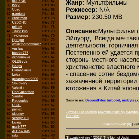
34
oleh77ak
Files:
87
Жанр:
Мультфильмы
35
kyky
Files:
83
Режиссер:
N/A
36
Cuac
Files:
82
37
trandulet
Files:
81
Размер:
230.50 MB
38
christman
Files:
78
39
U2BONO
Files:
77
40
prikiny
Files:
76
Описание:
Мультфильм о
41
TiKey-kun
Files:
73
42
_victorious
Files:
70
Эйлуорд. Всегда мечтав
43
igortigor
Files:
70
деятельности, горничная
44
waldemarbatthauer
Files:
69
45
vasilua
Files:
68
Постепенно ей удается 
46
bondar777
Files:
68
47
украиночка
Files:
67
стороны местного населе
48
OLEGsda
Files:
67
христианство властного 
49
jozaps
Files:
66
50
Dimabelarus
Files:
65
- спасение сотни бездом
51
kolea
Files:
65
52
gerardoyear2000
Files:
63
захваченной территории 
53
Slovovery
Files:
63
вторжения в Китай японц
54
Valentin
Files:
59
55
DanGuitarMan
Files:
58
56
Sandre
Files:
58
Залито на:
DepositFiles
turbobit, unibytes
57
Reducules
Files:
58
58
r2131
Files:
57
59
pamjrp
Files:
56
Детям / For children
Христианские Мультфил
60
sigunov
Files:
55
Сантило
61
seregin118
Files:
53
62
Living
Files:
50
Комментариев: (0)
| До
63
marik777
Files:
50
64
ALEXADMS
Files:
50
65
sdg
Files:
48
"Иудейский лев" (2011) The Lion of Judah