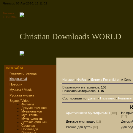
Четверг, 06-Авг-2026, 12:11:02
Главная
страница
Christian Downloads WORLD
меню сайта
Главная страница
kinogo.email
Начало
»
Файлы
»
Детям / For children
» Хрис
Новости
В категории материалов:
106
Музыка / Music
Показано материалов:
1-15
Русская музыка
Сортировать по:
Дате
·
Названию
·
Рейтингу
Видео / Video
Фильмы
К
Документальное
Музыкальное
Христианские Мультфильмы
Не хри
[106]
Муз. клипы
[116]
Мультфильмы
Детское муз. видео
Детски
Детские фильмы
[12]
Семинар
Разное для детей
Для ро
[85]
Проповеди
Передачи