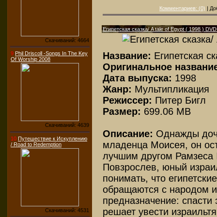
Комментариев: (0)
| До
Египетская сказка/ A tale of Egypt ( 1998 ) DVD
Скачиваний: 4664
Название:
Египетская ск
9
Phil Driscoll -Songs In The Key
Of Worship 2008
Оригинальное название
Дата выпуска:
1998
Жанр:
Мультипликация
Режиссер:
Питер Бигл
Размер:
699.06 MB
Скачиваний: 4639
Описание:
Однажды дочь
10
Путешествие к Искуплению
младенца Моисея, он ост
/ Road to Redemption
лучшим другом Рамзеса I
Повзрослев, юный израи
понимать, что египетски
обращаются с народом и
предназначение: спасти 
решает увести израильтян
Скачиваний: 4531