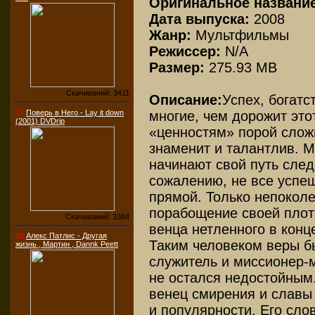
Оригинальное названи
Дата выпуска:
2008
Жанр:
Мультфильмы
Режиссер:
N/A
Размер:
275.93 MB
Скачиваний: 3411
Описание:
Успех, богатс
17
Поверь в Него - Lay it down
многие, чем дорожит это
(2001) DVDrip
«ценностям» порой слож
знаменит и талантлив. М
начинают свой путь след
сожалению, не все успе
прямой. Только непокол
порабощение своей плот
Скачиваний: 3384
венца нетленного в конц
18
Алекс Патлис - Другая
Таким человеком веры б
жизнь , Мартин , Dannk Peett
служитель и миссионер-м
не остался недостойным
венец смирения и славы
и популярности. Его сло