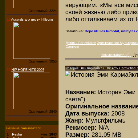
верующим: «Мы все мисс
своей жизнью либо прив
Скачиваний: 3224
либо отталкиваем их от 
19
Accords для песен Hillsong
Залито на:
DepositFiles
turbobit, unibytes
Детям / For children
Христианские Мультфил
Сантило
Комментариев: (0)
| До
Скачиваний: 3055
История Эми Кармайкл / The Amy Carmichael s
20
HIP HOPE HITS 2007
Название:
История Эми 
света")
Оригинальное название
Скачиваний: 2840
Дата выпуска:
2008
Жанр:
Мультфильмы
Режиссер:
N/A
активные пользователи
Размер:
281.05 MB
1
Resha
Files:
2843