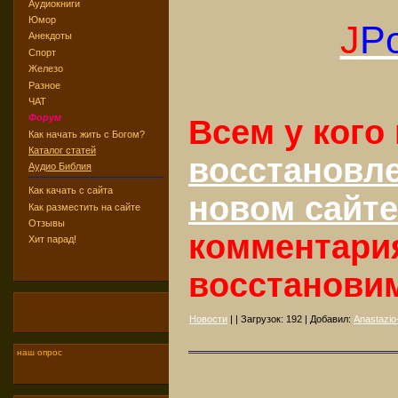
Аудиокниги
Юмор
J
Po
Анекдоты
Спорт
Железо
Разное
ЧАТ
Форум
Всем у кого
Как начать жить с Богом?
Каталог статей
восстановл
Аудио Библия
Как качать с сайта
новом сайте
Как разместить на сайте
Отзывы
комментари
Хит парад!
восстанови
Новости
| | Загрузок:
192
| Добавил:
Anastazio-
наш опрос