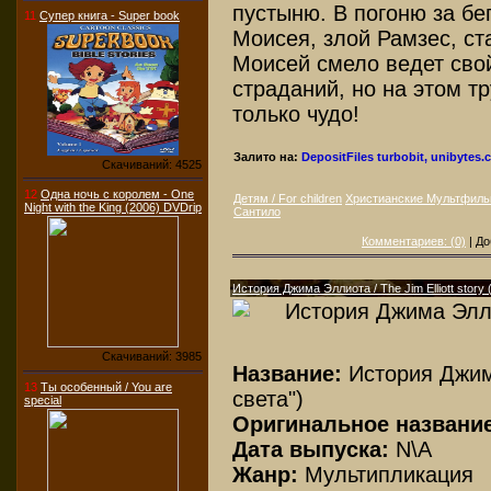
пустыню. В погоню за бе
11
Супер книга - Super book
Моисея, злой Рамзес, с
Моисей смело ведет свой
страданий, но на этом т
только чудо!
Залито на:
DepositFiles
turbobit, unibytes
Скачиваний: 4525
12
Одна ночь с королем - One
Детям / For children
Христианские Мультфил
Night with the King (2006) DVDrip
Сантило
Комментариев: (0)
| До
История Джима Эллиота / The Jim Elliott story
Скачиваний: 3985
Название:
История Джим
13
Ты особенный / You are
света")
special
Оригинальное название
Дата выпуска:
N\A
Жанр:
Мультипликация