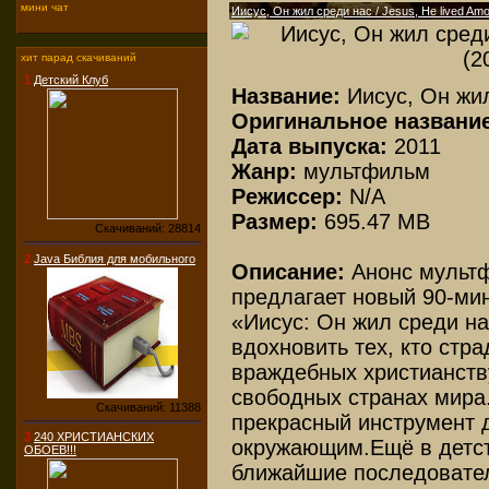
мини чат
Иисус, Он жил среди нас / Jesus, He lived Am
хит парад скачиваний
1
Детский Клуб
Название:
Иисус, Он жи
Оригинальное название
Дата выпуска:
2011
Жанр:
мультфильм
Режиссер:
N/A
Размер:
695.47 MB
Скачиваний: 28814
2
Java Библия для мобильного
Описание:
Анонс мультф
предлагает новый 90-м
«Иисус: Он жил среди на
вдохновить тех, кто стра
враждебных христианству
свободных странах мира
Скачиваний: 11388
прекрасный инструмент 
3
240 ХРИСТИАНСКИХ
окружающим.Ещё в детст
ОБОЕВ!!!
ближайшие последовател