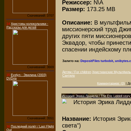
Режиссер:
N\A
Размер:
173.25 MB
Скачиваний: 3707
Описание:
В мультфильм
14
Христовы колокольчики -
Рассказы для детей
миссионерский труд Джи
других пяти миссионеро
Эквадор, чтобы принести
спасении индейскому пле
Залито на:
DepositFiles
turbobit, unibytes
Скачиваний: 3669
Детям / For children
Христианские Мультфил
15
Evelyn - Эвилина (2003)
Сантило
DVDrip
Комментариев: (0)
| Д
История Эрика Лиддела / The Eric Liddell story
Название:
История Эрик
Скачиваний: 3551
света")
16
Последний полёт / Last Flight
Out