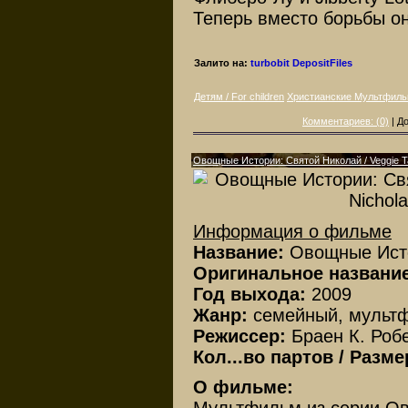
Теперь вместо борьбы он
Залито на:
turbobit
DepositFiles
Детям / For children
Христианские Мультфил
Комментариев: (0)
| Д
Овощные Истории: Святой Николай / Veggie Tal
Информация о фильме
Название:
Овощные Ист
Оригинальное названи
Год выхода:
2009
Жанр:
семейный, мульт
Режиссер:
Браен К. Робе
Кол...во партов / Разм
О фильме: