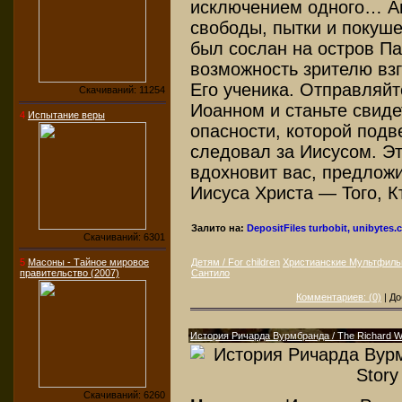
исключением одного… А
свободы, пытки и покуше
был сослан на остров П
возможность зрителю взг
Его ученика. Отправляйт
Скачиваний: 11254
Иоанном и станьте свиде
4
Испытание веры
опасности, которой подве
следовал за Иисусом. Э
вдохновит вас, предложи
Иисуса Христа — Того, К
Залито на:
DepositFiles
turbobit, unibytes
Скачиваний: 6301
5
Масоны - Тайное мировое
Детям / For children
Христианские Мультфил
правительство (2007)
Сантило
Комментариев: (0)
| До
История Ричарда Вурмбранда / The Richard W
Скачиваний: 6260