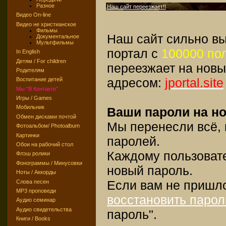
Разное
Наш сайт переезжает!!
Видео On-line
Видео не христианское
Фильмы
Наш сайт сильно вы
Документальное
Мультфильмы
портал с
100000 по
In English
Детям / For children
переезжает на новы
Родителям
адресом:
jportal.site
Воспитание детей
Мы "В Контакте"
Игры / Games
Мобильник
Ваши пароли на но
Обмен дисками почтой
Мы перенесли всё,
Фотоальбом/ Photoalbum
Картинки
паролей.
Обои на рабочий стол
Каждому пользоват
Флэш ролики
Фонограммы / Минусовки
новый пароль.
Ноты / Аккорды
Если вам не пришл
Слова песен
MP3 проповеди
восстановить парол
Аудио семинар
Аудио свидетельства
пароль".
Книги / Books