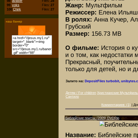
98
avaser
Files:
28
Жанр:
Мультфильм
99
voks
Files:
27
100
Chirk
Files:
27
Режиссер:
Елена Ильяш
В ролях:
Анна Кучер, А
наш банер
Грубский
Размер:
156.73 MB
О фильме:
История о ку
и о том, как недостатки 
Прекрасный, поучительн
только для детей, но и д
Залито на:
DepositFiles
turbobit, unibytes
Детям / For children
Христианские Мультфил
Сантило
Комментариев: (1)
| До
Библейские притчи (2009) DVDRip
Название:
Библейские п