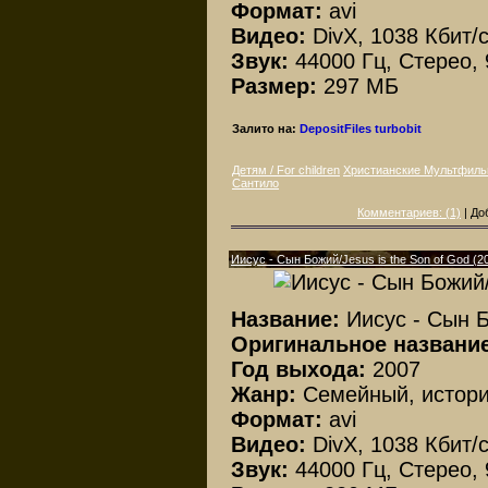
Формат:
avi
Видео:
DivX, 1038 Кбит/с
Звук:
44000 Гц, Стерео, 
Размер:
297 МБ
Залито на:
DepositFiles
turbobit
Детям / For children
Христианские Мультфил
Сантило
Комментариев: (1)
| До
Иисус - Сын Божий/Jesus is the Son of God (2
Название:
Иисус - Сын 
Оригинальное названи
Год выхода:
2007
Жанр:
Семейный, истор
Формат:
avi
Видео:
DivX, 1038 Кбит/с
Звук:
44000 Гц, Стерео, 