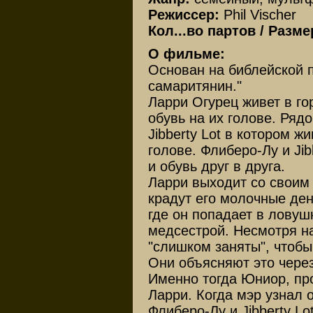
Режиссер:
Phil Vischer
Кол...во партов / Разм
О фильме:
Основан на библейской 
самаритянин."
Ларри Огурец живет в го
обувь на их голове. Ряд
Jibberty Lot в котором ж
голове. Флиберо-Лу и Jib
и обувь друг в друга.
Ларри выходит со своим 
крадут его молочные ден
где он попадает в ловушк
медсестрой. Несмотря на
"слишком заняты", чтобы
Они объясняют это чере
Именно тогда Юниор, пр
Ларри. Когда мэр узнал о
Флиберо-Лу и Jibberty L