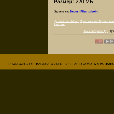
Размер:
220 МБ
Залито на:
DepositFiles
turbobit
Детям / For children
Христианские Мультфил
Сантило
Комментариев: (1)
| До
1-15
16-30
DOWNLOAD CHRISTIAN MUSIC & VIDEO - БЕСПЛАТНО
СКАЧАТЬ
ХРИСТИАН