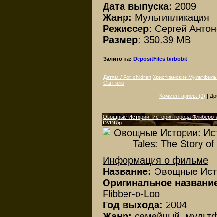
Дата выпуска:
2009
Жанр:
Мультипликация
Режиссер:
Сергей Антон
Размер:
350.39 MB
Залито на:
DepositFiles
turbobit
Детям / For children
Христианские Мультфил
Сантило
Комментариев: (0)
| До
Овощные Истории: История города Флиберо-Лу /
DVDRip
Информация о фильме
Название:
Овощные Исто
Оригинальное названи
Flibber-o-Loo
Год выхода:
2004
Жанр:
семейный, мульт