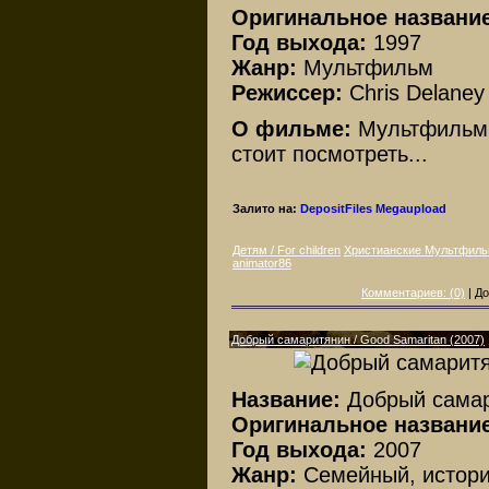
Оригинальное названи
Год выхода:
1997
Жанр:
Мультфильм
Режиссер:
Chris Delaney
О фильме:
Мультфильм 
стоит посмотреть...
Залито на:
DepositFiles
Megaupload
Детям / For children
Христианские Мультфил
animator86
Комментариев: (0)
| До
Добрый самаритянин / Good Samaritan (2007)
Название:
Добрый сама
Оригинальное название
Год выхода:
2007
Жанр:
Семейный, истори