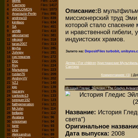
2
dionis
Files:
1729
3
Сантило
Files:
1417
Описание:
В мультфильм
4
djSOLOMON
Files:
1073
5
Anastazio-Perlin
Files:
895
миссионерский труд Эми
6
andrew10
Files:
839
7
kimllaoo
Files:
634
которой стало спасение 
8
SA
Files:
451
и нравственной гибели, 
9
anhlib
Files:
410
10
alexstarnet
Files:
381
индуистских храмов.
11
nikopol
Files:
318
12
taras2007
Files:
313
13
ileyha
Files:
285
Залито на:
DepositFiles
turbobit, unibytes
14
Johnjoy
Files:
281
15
систематик
Files:
272
16
Doc
Files:
225
Детям / For children
Христианские Мультфил
17
Roy
Files:
224
Сантило
18
Мальвина
Files:
223
19
ruslan76
Files:
209
Комментариев: (1)
| До
20
AndreyVV
Files:
202
21
VZJ
Files:
140
22
jojo
Files:
139
История Гледис Эйлуорд / The Gladys Aylward 
23
nazarey
Files:
135
24
carlosito13
Files:
133
25
seequer192
Files:
123
26
faithgeneration
Files:
121
27
MrJohn
Files:
114
Название:
История Глед
28
bellagio
Files:
112
29
Avatara
Files:
96
света")
30
xristoman
Files:
94
Оригинальное название
31
tantr
Files:
93
32
ckw
Files:
93
Дата выпуска:
2008
33
Aleksandrus
Files:
89