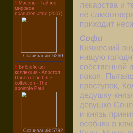
5
Масоны - Тайное
лекарства и 
мировое
её самоотвер
правительство (2007)
приходит нео
Софи
Княжеский вну
нищую голодн
Скачиваний: 6260
собственной 
6
Библейская
коллекция - Апостол
покоя. Пытаяс
Павел / The bible
collection - The
проступок, Ко
apostole Paul
дедушку-княз
девушке Соне,
и князь прини
особняк в кач
Скачиваний: 5792