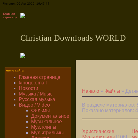
Четверг, 06-Авг-2026, 16:47:44
Главная
страница
Christian Downloads WORLD
меню сайта
Главная страница
kinogo.email
Новости
Начало
»
Файлы
» Детям
Музыка / Music
Русская музыка
Видео / Video
В разделе материалов:
Фильмы
Показано материалов:
4
Документальное
Музыкальное
Муз. клипы
Христианские
Не
Мультфильмы
Мультфильмы
[106]
му