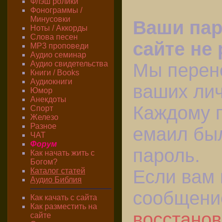
Флэш ролики
Фонограммы /
Минусовки
Ваши пар
Ноты / Аккорды
Слова песен
сайте не 
MP3 проповеди
Аудио семинар
Аудио свидетельства
Мы перене
Книги / Books
Аудиокниги
ваших ли
Юмор
Анекдоты
Каждому 
Спорт
Железо
Разное
емаил бы
ЧАТ
Форум
пароль.
Как начать жить с
Богом?
Каталог статей
Если вам
Аудио Библия
сообщение
Как качать с сайта
Как разместить на
восстанов
сайте