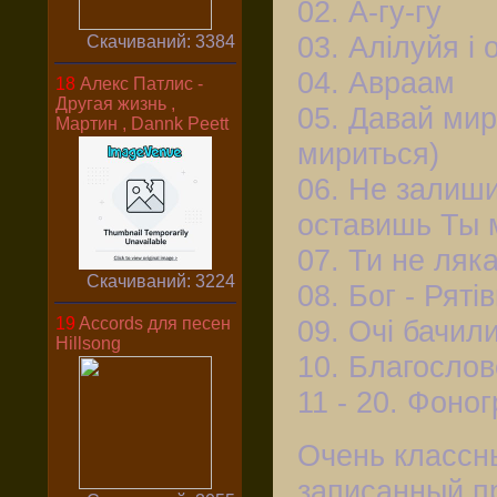
02. А-гу-гу
03. Алілуйя і 
Скачиваний: 3384
04. Авраам
18
Алекс Патлис -
Другая жизнь ,
05. Давай мир
Мартин , Dannk Peett
мириться)
06. Не залиш
оставишь Ты 
07. Ти не ляк
Скачиваний: 3224
08. Бог - Ряті
19
Accords для песен
09. Очі бачил
Hillsong
10. Благосло
11 - 20. Фоно
Очень классн
записанный п