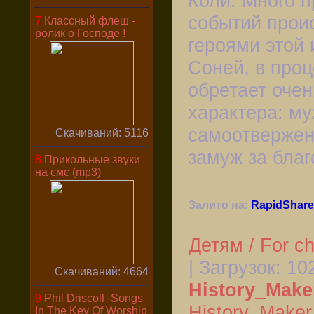
Коли. Много п
событий прои
7
Классный флеш -
ролик о Господе !
героями этой 
Соней, в проц
обретает очен
характера: му
самоотвержен
Скачиваний: 5116
замуж за благ
8
Прикольные звуки
на смс (mp3)
Залито на:
RapidShare
Детям / For ch
| Загрузок:
10
Скачиваний: 4664
History_Make
9
Phil Driscoll -Songs
History_Maker
In The Key Of Worship