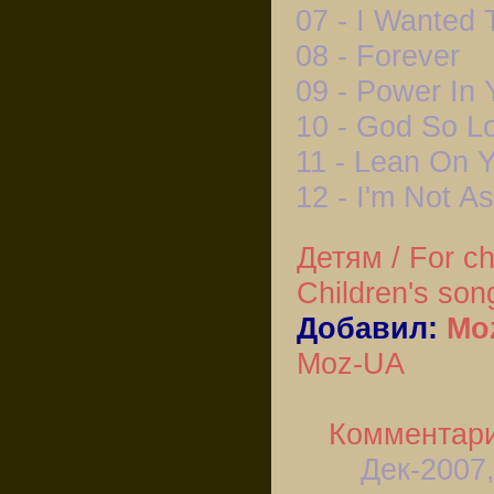
07 - I Wanted
08 - Forever
09 - Power In
10 - God So L
11 - Lean On 
12 - I'm Not 
Детям / For ch
Children's son
Добавил:
Mo
Moz-UA
Комментари
Дек-2007,