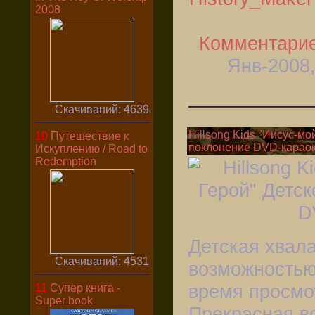
2008
Комментарие
Янв-2008,
Скачиваний: 4639
Hillsong Kids "Иисус-мо
10
Путешествие к
поклонение DVD-карао
Искуплению / Road to
Redemption
Детская хвала
Скачиваний: 4531
возможностью
время просмо
11
Супер книга -
Super book
Прекрасная в