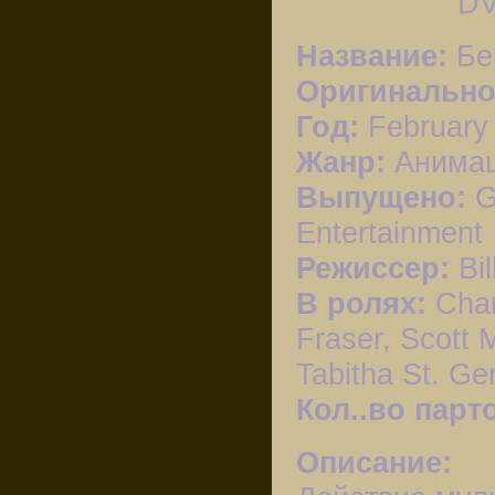
Название:
Бе
Оригинально
Год:
February 
Жанр:
Анимац
Выпущено:
G
Entertainment
Режиссер:
Bil
В ролях:
Char
Fraser, Scott 
Tabitha St. G
Кол..во парт
Описание: