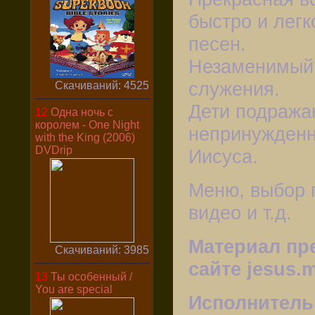
быстро и легк
песен.
Незаменимый 
служения.
Скачиваний: 4525
Дети подражаю
12
Одна ночь с
королем - One Night
непринужденн
with the King (2006)
DVDrip
Иисуса.
Меню, выбор 
видео и т.д.
Материал пр
Скачиваний: 3985
сайте jesus.
13
Ты особенный /
You are special
Исполнитель