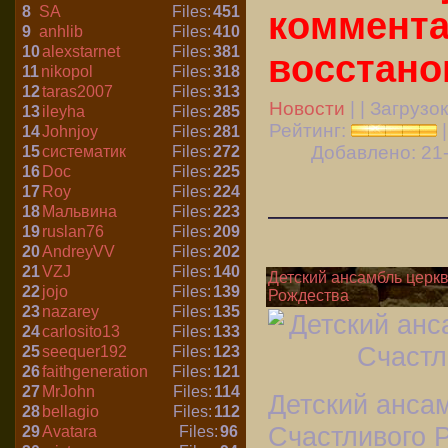
8
SA
Files:
451
коммента
9
anhlib
Files:
410
10
alexstarnet
Files:
381
восстано
11
nikopol
Files:
318
12
taras2007
Files:
313
Новости
| | Загрузо
13
ileyha
Files:
285
Рейтинг:
14
Johnjoy
Files:
281
Добавлено: 21-
15
систематик
Files:
272
16
Doc
Files:
225
17
Roy
Files:
224
18
Мальвина
Files:
223
19
ruslan76
Files:
209
20
AndreyVV
Files:
202
21
VZJ
Files:
140
Детский ансамбль церкв
22
jojo
Files:
139
Рождества
23
nazarey
Files:
135
24
carlosito13
Files:
133
25
seequer192
Files:
123
26
faithgeneration
Files:
121
27
MrJohn
Files:
114
Детский ансам
28
bellagio
Files:
112
Счастливого 
29
Avatara
Files:
96