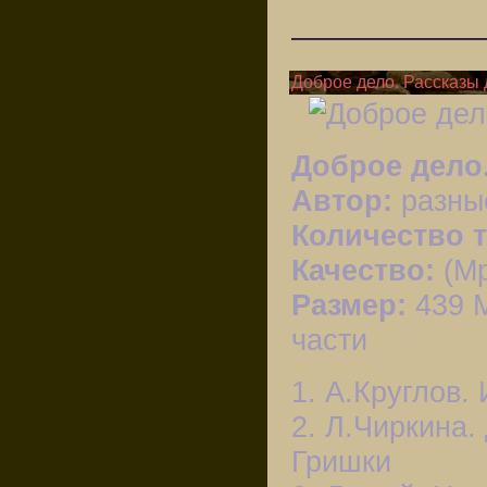
Доброе дело. Рассказы 
Доброе дело.
Автор:
разны
Количество т
Качество:
(Mp
Размер:
439 M
части
1. А.Круглов.
2. Л.Чиркина.
Гришки