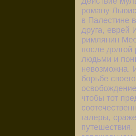
Действие мул
роману Льюис
в Палестине 
друга, еврей 
римлянин Мес
после долгой
людьми и пон
невозможна. 
борьбе своего
освобождение
чтобы тот пре
соотечественн
галеры, сраже
путешествия, 