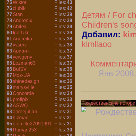
75
Wiktor
Files:
43
76
clublk
Files:
42
Детям / For ch
77
Stan
Files:
39
78
Andronix
Files:
39
Children's son
79
Ahilex
Files:
39
Добавил:
kim
80
IgorUkr
Files:
39
81
Andreika
Files:
38
kimllaoo
82
vvserv
Files:
38
83
Авивит
Files:
37
84
yewgeny
Files:
37
Комментари
85
Lozman63
Files:
37
86
BulSV
Files:
36
Янв-2008,
87
Moz-UA
Files:
36
88
shinedesign
Files:
36
89
marysville
Files:
35
90
Concorde
Files:
34
91
profipix
Files:
33
Рождественские истори
92
ASWQ
Files:
32
93
anreejulian
Files:
31
94
hizman
Files:
31
95
elemitle27091991
Files:
31
96
Roman253
Files:
30
97
Rasik
Files:
28