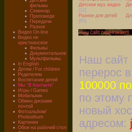
Детские
Детское муз. видео
Де
фильмы
[12]
Семинар
Разное для детей
Дл
Проповеди
[85]
Передачи
Разное
Видео On-line
Наш сайт переезжает!!
Видео не
христианское
Фильмы
Документальное
Наш сайт 
Мультфильмы
In English
перерос в
Детям / For children
Родителям
Воспитание детей
100000 п
Мы "В Контакте"
Игры / Games
по этому 
Мобильник
Обмен дисками
почтой
новый хос
Фотоальбом/
Photoalbum
адресом:
Картинки
Обои на рабочий стол