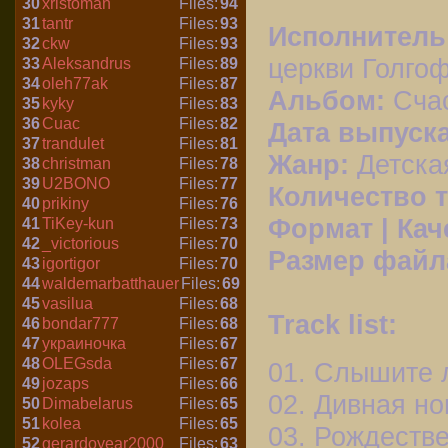
30
xristoman
Files:
94
31
tantr
Files:
93
Исполнитель
32
ckw
Files:
93
церкви Голго
33
Aleksandrus
Files:
89
34
oleh77ak
Files:
87
Альбом:
Сча
35
kyky
Files:
83
36
Cuac
Files:
82
Дата выпуск
37
trandulet
Files:
81
Жанр:
Детска
38
christman
Files:
78
39
U2BONO
Files:
77
Количество 
40
prikiny
Files:
76
Формат | Кач
41
TiKey-kun
Files:
73
42
_victorious
Files:
70
Размер файл
43
igortigor
Files:
70
44
waldemarbatthauer
Files:
69
45
vasilua
Files:
68
Track list:
46
bondar777
Files:
68
47
украиночка
Files:
67
48
OLEGsda
Files:
67
01. Слышите л
49
jozaps
Files:
66
02. Дивная но
50
Dimabelarus
Files:
65
51
kolea
Files:
65
03. Рождеств
52
gerardoyear2000
Files:
63