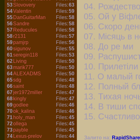
04. Рождеств
53
Slovovery
Files:
63
54
Valentin
Files:
59
05. Ой у Віфл
55
DanGuitarMan
Files:
58
56
Sandre
Files:
58
06. Скоро ден
57
Reducules
Files:
58
07. Місяць в н
58
r2131
Files:
57
59
pamjrp
Files:
56
08. До ре ми
60
sigunov
Files:
55
09. Распушис
61
seregin118
Files:
53
62
Living
Files:
50
10. Прилетіли
63
marik777
Files:
50
64
ALEXADMS
Files:
50
11. О малый 
65
sdg
Files:
48
12. Полный бл
66
saint
Files:
48
67
jer1972miller
Files:
47
13. Тихая ноч
68
kingly
Files:
47
14. В тиши сп
69
godlee
Files:
46
70
ok_kalina
Files:
46
15. Счастлив
71
holy_man
Files:
45
72
ollega
Files:
45
73
payble
Files:
45
74
Lexus-prelov
Files:
44
Залито на:
RapidShare