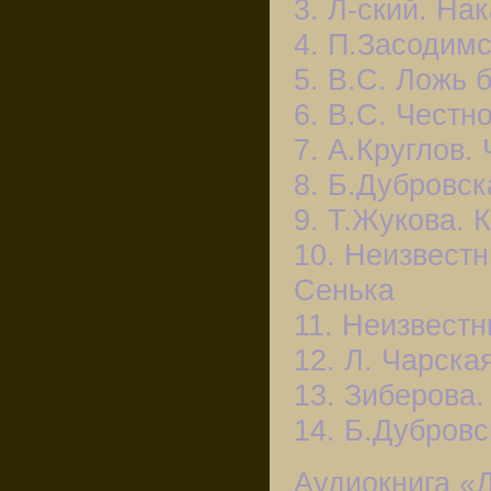
3. Л-ский. На
4. П.Засодимс
5. В.С. Ложь 
6. В.С. Честн
7. А.Круглов.
8. Б.Дубровск
9. Т.Жукова. 
10. Неизвестн
Сенька
11. Неизвест
12. Л. Чарска
13. Зиберова
14. Б.Дубровс
Аудиокнига «