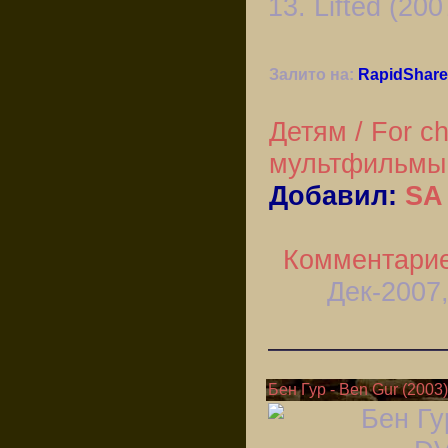
13. Lifted (200
Залито на:
RapidShare
Детям / For ch
мультфильмы
Добавил:
SA
Комментарие
Дек-2007,
Бен Гур - Ben Gur (20