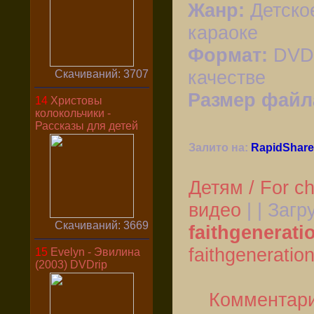
Жанр:
Детско
караоке
Формат:
DVD,
качестве
Скачиваний: 3707
Размер файл
14
Христовы
колокольчики -
Рассказы для детей
Залито на:
RapidShare
Детям / For ch
видео
| | Загр
Скачиваний: 3669
faithgenerati
faithgeneratio
15
Evelyn - Эвилина
(2003) DVDrip
Комментари