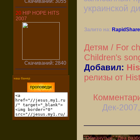
Скачиваний: 3055
украинской д
20
HIP HOPE HITS
2007
Залито на:
RapidShare
Детям / For ch
Children's son
Скачиваний: 2840
Добавил:
Hi
релизы от His
наш банер
Комментари
Дек-2007,
"Обманутые" "Два разб