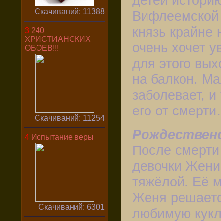
детей истори
Скачиваний: 11388
Вифлеемской 
князь крайне 
3
240
ХРИСТИАНСКИХ
очень хочет ув
ОБОЕВ!!!
для этого вы
на балкон. Ма
заболевает, и
его от смерт
Скачиваний: 11254
Рождественс
4
Испытание веры
После смерти
девочки Жени
тяжёлой. Её м
Женя решаетс
Скачиваний: 6301
любимую кукл