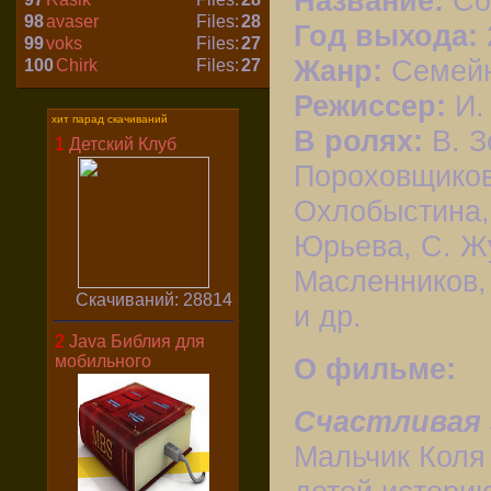
Название:
Со
98
avaser
Files:
28
Год выхода:
99
voks
Files:
27
Жанр:
Семейн
100
Chirk
Files:
27
Режиссер:
И.
хит парад скачиваний
В ролях:
В. З
1
Детский Клуб
Пороховщиков,
Охлобыстина, 
Юрьева, С. Жу
Масленников, 
Скачиваний: 28814
и др.
2
Java Библия для
мобильного
О фильме:
Счастливая 
Мальчик Коля 