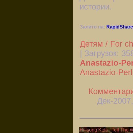
истории.
Залито на:
RapidShare
Детям / For ch
| Загрузок:
35
Anastazio-Per
Anastazio-Perl
Комментари
Дек-2007,
Hillsong Kids - Tell The 