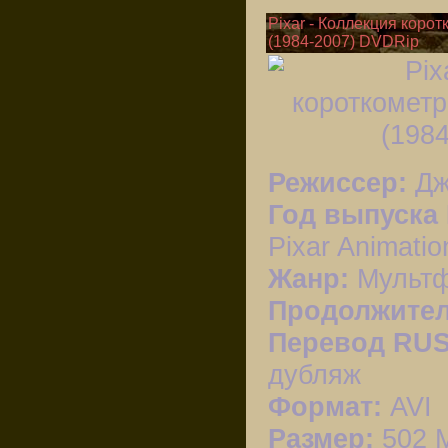
Pixar - Коллекция кор
(1984-2007) DVDRip
Режиссер:
Дж
Год выпуска
Pixar Animatio
Жанр:
Мультф
Продолжител
Перевод RUS
дубляж
Формат:
AVI
Размер:
502 