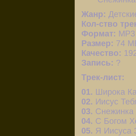
Жанр:
Детски
Кол-ство тре
Формат:
МР3
Размер:
74 М
Качество:
192
Запись:
?
Трек-лист:
01.
Широка Ка
02.
Иисус Теб
03.
Снежинка
04.
С Богом Х
05.
Я Иисуса 