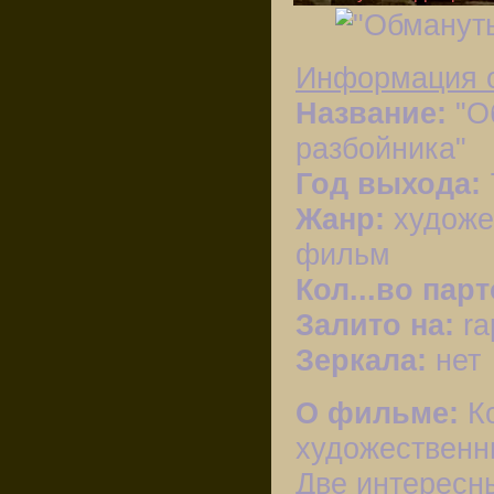
Информация 
Название:
"О
разбойника"
Год выхода:
Жанр:
художе
фильм
Кол...во пар
Залито на:
ra
Зеркала:
нет
О фильме:
К
художественн
Две интересн