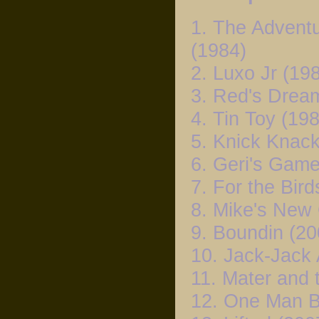
1. The Adventu
(1984)
2. Luxo Jr (19
3. Red's Drea
4. Tin Toy (19
5. Knick Knack
6. Geri's Game
7. For the Bird
8. Mike's New
9. Boundin (20
10. Jack-Jack 
11. Mater and 
12. One Man B