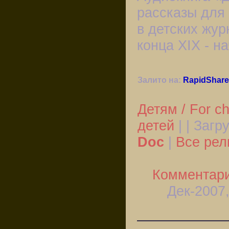
рассказы для
в детских жур
конца XIX - на
Залито на:
RapidShare
Детям / For ch
детей
| | Загр
Doc
|
Все рел
Комментари
Дек-2007,