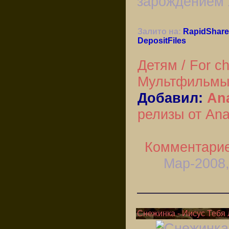
зарождением 
Залито на:
RapidShare
DepositFiles
Детям / For ch
Мультфильм
Добавил:
Ana
релизы от Anas
Комментарие
Мар-2008,
Снежинка - Иисус Тебя