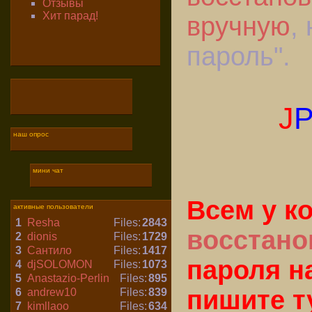
Отзывы
Хит парад!
вручную
,
пароль".
J
P
наш опрос
мини чат
Всем у к
активные пользователи
1
Resha
Files:
2843
восстано
2
dionis
Files:
1729
3
Сантило
Files:
1417
пароля н
4
djSOLOMON
Files:
1073
5
Anastazio-Perlin
Files:
895
пишите т
6
andrew10
Files:
839
7
kimllaoo
Files:
634