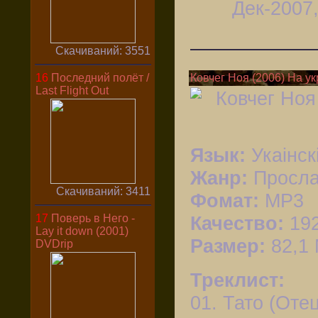
Дек-2007,
Скачиваний: 3551
16
Последний полёт /
Ковчег Ноя (2006) На у
Last Flight Out
Язык:
Укаiнск
Жанр:
Просла
Скачиваний: 3411
Фомат:
MP3
17
Поверь в Него -
Качество:
192
Lay it down (2001)
Размер:
82,1
DVDrip
Треклист:
01. Тато (Отец