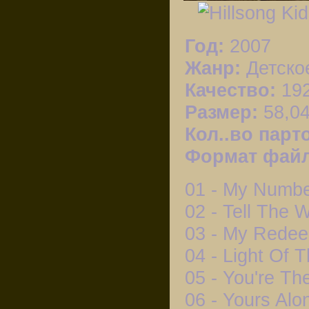
Год:
2007
Жанр:
Детско
Качество:
192
Размер:
58,0
Кол..во парт
Формат фай
01 - My Numb
02 - Tell The 
03 - My Redee
04 - Light Of 
05 - You're T
06 - Yours Alo